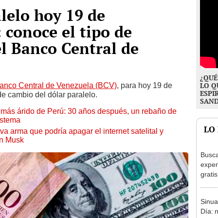
lelo hoy 19 de
 conoce el tipo de
el Banco Central de
¿QUÉ
anco Central de Venezuela (BCV)
, para hoy 19 de
LO Q
ESPI
e cambio del dólar paralelo.
SAN
to más árido de Perú: 30 años después, un rebaño de
istema
LO
a arma que podría apagar el internet satelital y
on Musk
Busca
exper
grati
para 
otros
Sinua
un re
Día: 