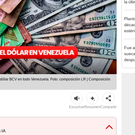
la úl
de HO
Plant
décad
estér
hoy s
Parqu
Fue a
sueca
despu
en bu
"Enco
l dólar BCV en todo Venezuela. Foto: composición LR | Composición
Escuchar
Resumen
Compartir
 IA