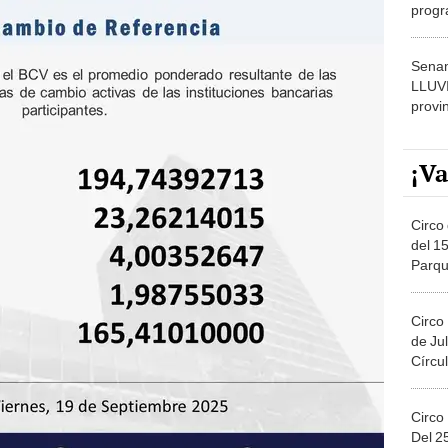
progr
dónde
Senam
LLUV
provi
¡Va
Circo 
del 15
Parqu
Migue
Circo
de Jul
Círcul
Circo
Del 2