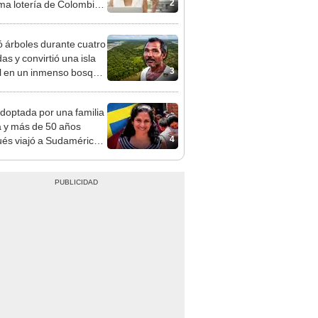
2
tima lotería de Colombia
Y viernes 7 de agosto
ó árboles durante cuatro
as y convirtió una isla
3
il en un inmenso bosque:
upera casi seis veces al
e de las Leyendas.
doptada por una familia
 y más de 50 años
4
és viajó a Sudamérica
sca de sus raíces:
ntré esa parte faltante"