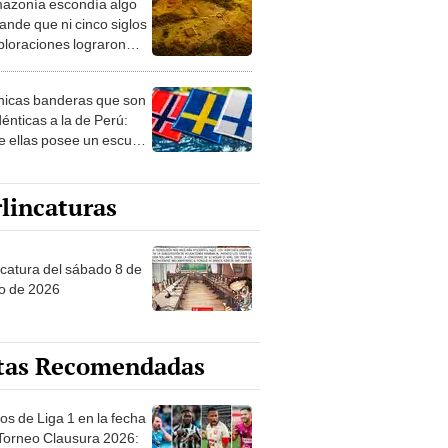
azonía escondía algo
rto en un paisaje con
ande que ni cinco siglos
ida
ploraciones lograron
rarlo: el hallazgo
a cambiar todo lo que se
nicas banderas que son
 sobre su pasado
dénticas a la de Perú:
e ellas posee un escudo
imilar
lincaturas
ncatura del sábado 8 de
o de 2026
tas Recomendadas
os de Liga 1 en la fecha
 Torneo Clausura 2026: