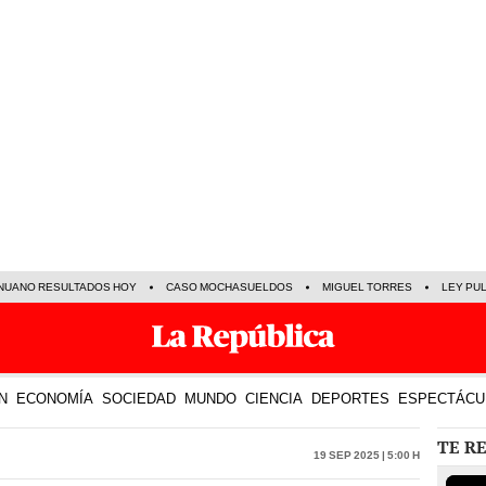
NUANO RESULTADOS HOY
CASO MOCHASUELDOS
MIGUEL TORRES
LEY PU
N
ECONOMÍA
SOCIEDAD
MUNDO
CIENCIA
DEPORTES
ESPECTÁCU
TE R
19 Sep 2025 | 5:00 h