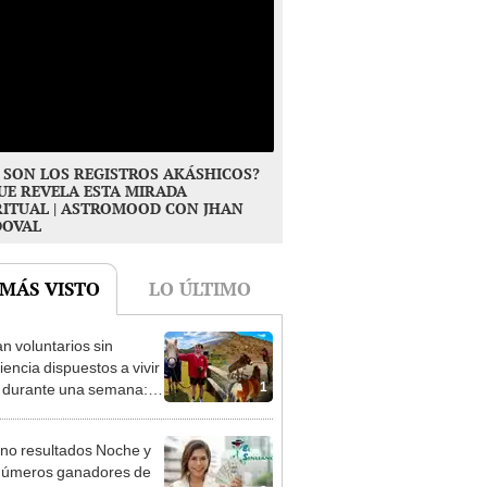
 SON LOS REGISTROS AKÁSHICOS?
UE REVELA ESTA MIRADA
RITUAL | ASTROMOOD CON JHAN
DOVAL
 MÁS VISTO
LO ÚLTIMO
n voluntarios sin
iencia dispuestos a vivir
1
s durante una semana:
cuidar caballos, burros y
 animales rescatados en
no resultados Noche y
fugio por 2 horas
números ganadores de