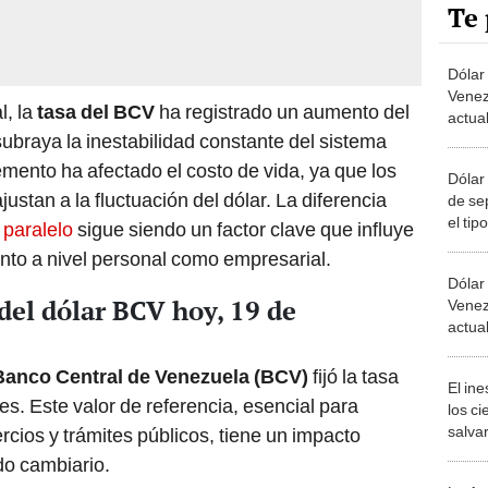
Te 
Dólar
Venez
l, la
tasa del BCV
ha registrado un aumento del
actua
subraya la inestabilidad constante del sistema
septi
mento ha afectado el costo de vida, ya que los
Dólar
justan a la fluctuación del dólar. La diferencia
de se
el tip
l paralelo
sigue siendo un factor clave que influye
Banco
nto a nivel personal como empresarial.
Dólar
l del dólar BCV hoy, 19 de
Venez
actua
para 
septi
Banco Central de Venezuela (BCV)
fijó la tasa
El in
res. Este valor de referencia, esencial para
los ci
salvar
rcios y trámites públicos, tiene un impacto
reint
do cambiario.
salvaj