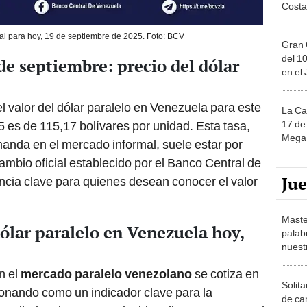
Costa
cial para hoy, 19 de septiembre de 2025. Foto: BCV
Gran 
del 10
de septiembre: precio del dólar
en el
 el valor del dólar paralelo en Venezuela para este
La Ca
17 de 
 es de 115,17 bolívares por unidad. Esta tasa,
Mega 
emanda en el mercado informal, suele estar por
ambio oficial establecido por el Banco Central de
Ju
ncia clave para quienes desean conocer el valor
Maste
dólar paralelo en Venezuela hoy,
palab
nuest
n el
mercado paralelo venezolano
se cotiza en
Solita
ionando como un indicador clave para la
de ca