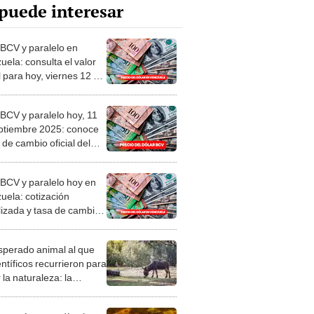
puede interesar
 BCV y paralelo en
uela: consulta el valor
l para hoy, viernes 12 de
embre de 2025
 BCV y paralelo hoy, 11
ptiembre 2025: conoce
o de cambio oficial del
 Central de Venezuela
 BCV y paralelo hoy en
uela: cotización
lizada y tasa de cambio
este lunes 8 de
embre de 2025
esperado animal al que
entíficos recurrieron para
 la naturaleza: la
roducción de un asno
e está convirtiendo el