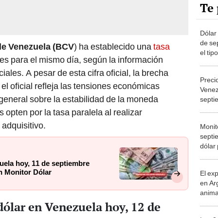
Te 
Dólar
de se
de Venezuela (BCV
) ha establecido una
tasa
el tip
es para el mismo día, según la información
Banco
iales. A pesar de esta cifra oficial, la brecha
Precio
 el oficial refleja las tensiones económicas
Venez
 general sobre la estabilidad de la moneda
septi
tasa 
opten por la tasa paralela al realizar
Dólar
adquisitivo.
Monit
septie
dólar
zuela hoy, 11 de septiembre
ún Monitor Dólar
El ex
en Ar
anima
bosqu
 dólar en Venezuela hoy, 12 de
Patag