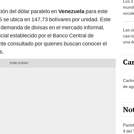
Los 3
mundo
ación del dólar paralelo en
Venezuela
para este
vocal
 se ubica en 147,73 bolívares por unidad. Este
Améri
 y demanda de divisas en el mercado informal,
Las ú
ficial establecido por el Banco Central de
casi i
una d
nte consultado por quienes buscan conocer el
muy s
s.
Car
Carli
de ag
No
Partid
4 del