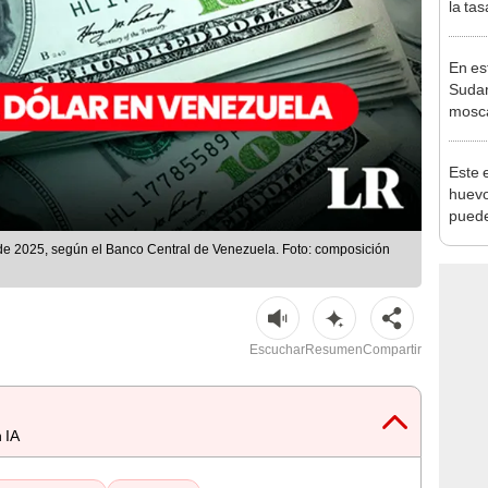
la tas
Centr
En es
Sudam
mosca
mundo
Este 
huevo
puede
habita
 de 2025, según el Banco Central de Venezuela. Foto: composición
excep
Escuchar
Resumen
Compartir
 IA