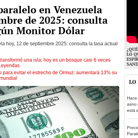
 paralelo en Venezuela
embre de 2025: consulta
egún Monitor Dólar
la hoy, 12 de septiembre 2025: consulta la tasa actual
¿QUÉ
LO Q
ESPI
transformó una isla: hoy es un bosque casi 6 veces
SAN
 Leyendas
o para evitar el estrecho de Ormuz: aumentará 13% su
 mundial
LO
Hace 
asno 
está 
ecosi
Preci
Paral