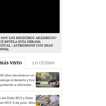
 SON LOS REGISTROS AKÁSHICOS?
UE REVELA ESTA MIRADA
RITUAL | ASTROMOOD CON JHAN
DOVAL
 MÁS VISTO
LO ÚLTIMO
40 años devolvieron un
salvaje al desierto y hoy
1
ayudando a reforestar el
stema de forma natural
o del Dólar BCV y Dólar
elo HOY, 6 de junio: Mira