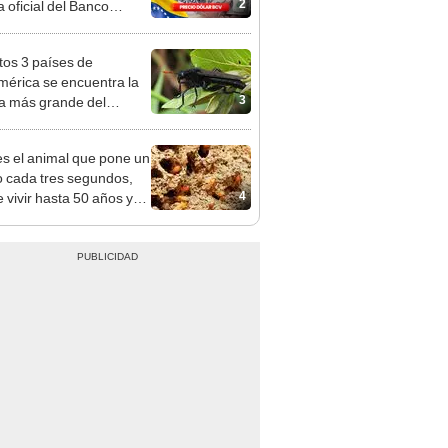
2
a oficial del Banco
al de Venezuela
tos 3 países de
érica se encuentra la
3
 más grande del
: mide 7 centímetros
es el animal que pone un
 cada tres segundos,
4
 vivir hasta 50 años y
 en casi todo el planeta,
to en la Antártida