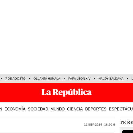
7 DE AGOSTO
OLLANTA HUMALA
PAPA LEÓN XIV
NALDY SALDAÑA
N
ECONOMÍA
SOCIEDAD
MUNDO
CIENCIA
DEPORTES
ESPECTÁCU
TE R
12 Sep 2025 | 16:50 h