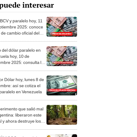
puede interesar
 BCV y paralelo hoy, 11
ptiembre 2025: conoce
o de cambio oficial del
 Central de Venezuela
 del dólar paralelo en
uela hoy, 10 de
embre 2025: consulta la
actual según Monitor
or Dólar hoy, lunes 8 de
mbre: así se cotiza el
 paralelo en Venezuela
perimento que salió mal
gentina: liberaron este
l y ahora destruye los
es milenarios de la
onia