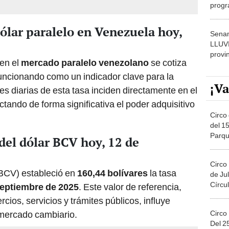
progr
dónde
dólar paralelo en Venezuela hoy,
Senam
LLUV
provi
 en el
mercado paralelo venezolano
se cotiza
uncionando como un indicador clave para la
¡Va
s diarias de esta tasa inciden directamente en el
ctando de forma significativa el poder adquisitivo
Circo 
del 15
Parqu
l del dólar BCV hoy, 12 de
Migue
Circo
BCV) estableció en
160,44 bolívares
la tasa
de Jul
Círcul
eptiembre de 2025
. Este valor de referencia,
ios, servicios y trámites públicos, influye
Circo
 mercado cambiario.
Del 2