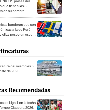
 ÚNICOS países del
 que tienen las 5
es en su nombre:
ca cuenta con uno
nicas banderas que son
dénticas a la de Perú:
e ellas posee un escudo
imilar
lincaturas
ncatura del miércoles 5
osto de 2026
tas Recomendadas
os de Liga 1 en la fecha
 Torneo Clausura 2026: