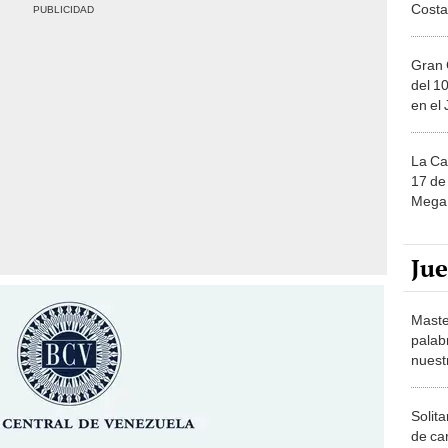
Costa
Gran 
del 10
en el
La Ca
17 de 
Mega 
Ju
Maste
palab
nuest
Solita
de ca