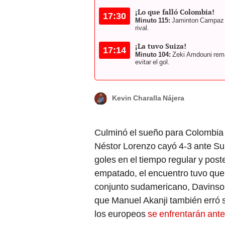
¡Lo que falló Colombia!
17:30
Minuto 115:
Jaminton Campaz e
rival.
¡La tuvo Suiza!
17:14
Minuto 104:
Zeki Amdouni rema
evitar el gol.
Kevin Charalla Nájera
Culminó el sueño para Colombia
Néstor Lorenzo cayó 4-3 ante Sui
goles en el tiempo regular y pos
empatado, el encuentro tuvo que 
conjunto sudamericano, Davinso
que Manuel Akanji también erró s
los europeos
se enfrentarán ante