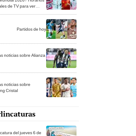
ales de TV para ver
l EN VIVO
Partidos de hoy
as noticias sobre Alianza
as noticias sobre
ng Cristal
lincaturas
ncatura del jueves 6 de