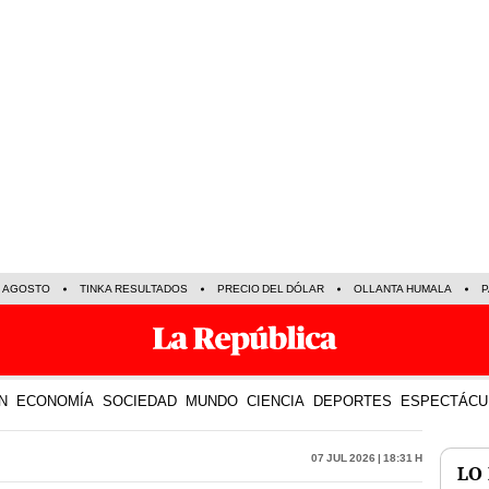
E AGOSTO
TINKA RESULTADOS
PRECIO DEL DÓLAR
OLLANTA HUMALA
P
N
ECONOMÍA
SOCIEDAD
MUNDO
CIENCIA
DEPORTES
ESPECTÁCU
07 Jul 2026 | 18:31 h
LO