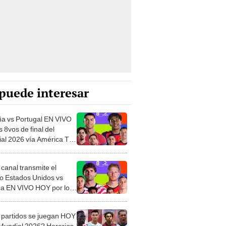
puede interesar
a vs Portugal EN VIVO
s 8vos de final del
al 2026 vía América TV:
o a minuto del partido
canal transmite el
do Estados Unidos vs
ca EN VIVO HOY por los
e final del Mundial
?
partidos se juegan HOY
 Mundial 2026? Horarios