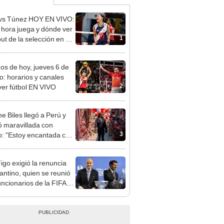
vs Túnez HOY EN VIVO:
 hora juega y dónde ver
1
ut de la selección en el
al Sub 17 de Vóley
dos de hoy, jueves 6 de
o: horarios y canales
2
ver fútbol EN VIVO
e Biles llegó a Perú y
 maravillada con
3
: "Estoy encantada con
rmoso que es este país"
Figo exigió la renuncia
fantino, quien se reunió
4
uncionarios de la FIFA
arruecos