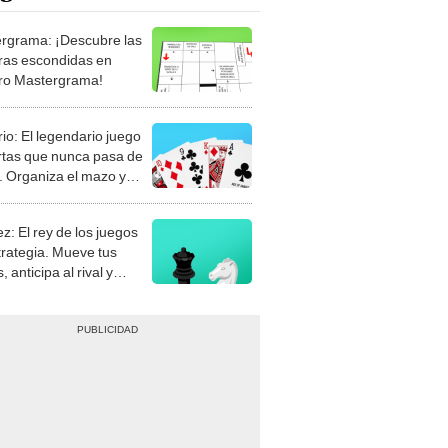
rgrama: ¡Descubre las
ras escondidas en
ro Mastergrama!
rio: El legendario juego
rtas que nunca pasa de
 Organiza el mazo y
stra tu habilidad.
z: El rey de los juegos
trategia. Mueve tus
, anticipa al rival y
gue el jaque mate.