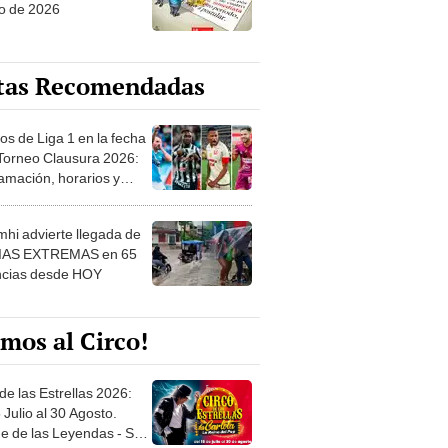
o de 2026
tas Recomendadas
os de Liga 1 en la fecha
 Torneo Clausura 2026:
amación, horarios y
 ver
hi advierte llegada de
IAS EXTREMAS en 65
ncias desde HOY
mos al Circo!
de las Estrellas 2026:
 Julio al 30 Agosto.
e de las Leyendas - San