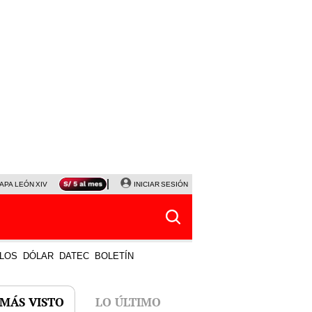
APA LEÓN XIV
NALDY SALDAÑA
INICIAR SESIÓN
LA BELLA LUZ
MAGALY MEDINA
HORÓS
LOS
DÓLAR
DATEC
BOLETÍN
 MÁS VISTO
LO ÚLTIMO