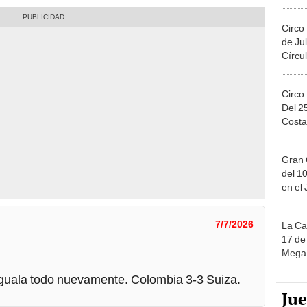
Migue
Circo
de Jul
Círcul
Circo
Del 2
Costa
Gran 
del 10
en el
7/7/2026
La Ca
17 de 
Mega 
 iguala todo nuevamente. Colombia 3-3 Suiza.
Ju