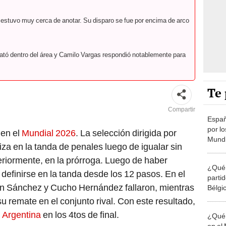
stuvo muy cerca de anotar. Su disparo se fue por encima de arco
tó dentro del área y Camilo Vargas respondió notablemente para
Te 
Compartir
Españ
por lo
 en el
Mundial 2026
. La selección dirigida por
Mundi
za en la tanda de penales luego de igualar sin
minut
teriormente, en la prórroga. Luego de haber
¿Qué 
definirse en la tanda desde los 12 pasos. En el
parti
n Sánchez y Cucho Hernández fallaron, mientras
Bélgi
8vos d
u remate en el conjunto rival. Con este resultado,
2026
 Argentina
en los 4tos de final.
¿Qué 
en el