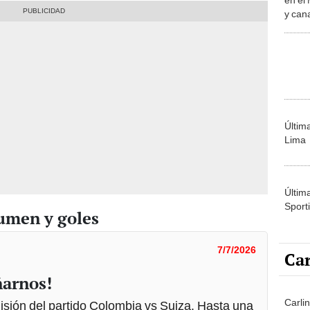
y can
fútbo
Últim
Lima
Últim
Sporti
sumen y goles
7/7/2026
Car
ñarnos!
Carli
isión del partido Colombia vs Suiza. Hasta una