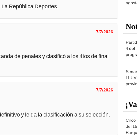
agost
e La República Deportes.
No
7/7/2026
Partid
4 del
progr
anda de penales y clasificó a los 4tos de final
dónde
Senam
LLUV
provi
7/7/2026
¡Va
initivo y le da la clasificación a su selección.
Circo 
del 15
Parqu