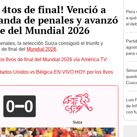
a 4tos de final! Venció a
Perú 
anda de penales y avanzó
a qué
el deb
ase del Mundial 2026
Mundi
2026
Parti
nales, la selección Suiza consiguió el triunfo y
agost
 de final del
Mundial 2026
.
para 
s 8vos de final del Mundial 2026 vía América TV:
Simon
Estados Unidos vs Bélgica EN VIVO HOY por los 8vos
quedó
Cusco
lo he
0
0
Luis 
de In
con f
en M
Suiza