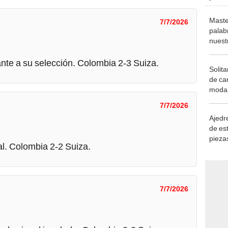
Maste
7/7/2026
palab
nuest
ante a su selección. Colombia 2-3 Suiza.
Solita
de ca
moda.
demue
7/7/2026
Ajedre
de es
piezas
l. Colombia 2-2 Suiza.
consi
7/7/2026