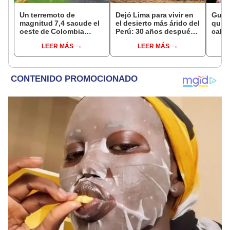
Un terremoto de
Dejó Lima para vivir en
Gusta
magnitud 7,4 sacude el
el desierto más árido del
que 
oeste de Colombia
Perú: 30 años después,
cabec
durante 4 minutos,
su rebaño de llamas
narco
LEER MÁS
LEER MÁS
según USGS: al menos
creó un sorprendente
y acu
18 muertos en Pereira
ecosistema
imped