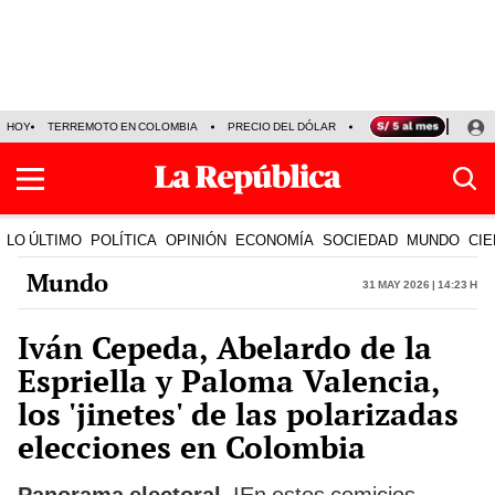
HOY
TERREMOTO EN COLOMBIA
PRECIO DEL DÓLAR
KEIKO FUJIMORI
P
LO ÚLTIMO
POLÍTICA
OPINIÓN
ECONOMÍA
SOCIEDAD
MUNDO
CIE
Mundo
31 May 2026 | 14:23 h
Iván Cepeda, Abelardo de la
Espriella y Paloma Valencia,
los 'jinetes' de las polarizadas
elecciones en Colombia