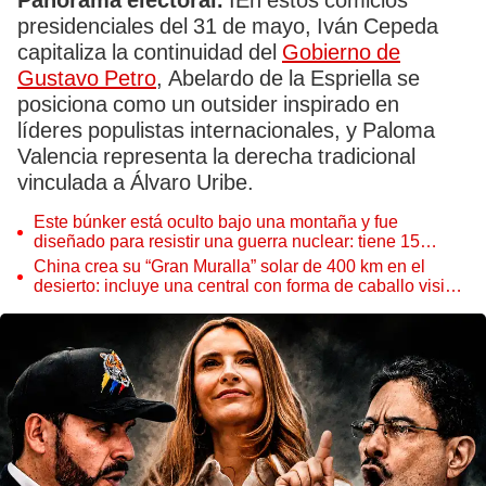
Panorama electoral.
IEn estos comicios
presidenciales del 31 de mayo, Iván Cepeda
capitaliza la continuidad del
Gobierno de
Gustavo Petro
, Abelardo de la Espriella se
posiciona como un outsider inspirado en
líderes populistas internacionales, y Paloma
Valencia representa la derecha tradicional
vinculada a Álvaro Uribe.
Este búnker está oculto bajo una montaña y fue
diseñado para resistir una guerra nuclear: tiene 15
edificios
China crea su “Gran Muralla” solar de 400 km en el
desierto: incluye una central con forma de caballo visible
desde el espacio