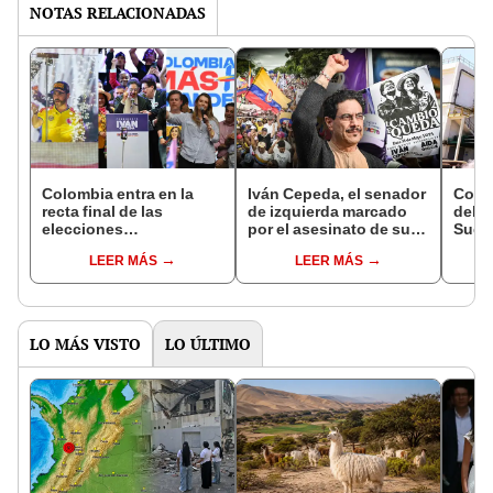
NOTAS RELACIONADAS
Colombia entra en la
Iván Cepeda, el senador
Colo
recta final de las
de izquierda marcado
delan
elecciones
por el asesinato de su
Suda
presidenciales con Iván
padre que ahora aspira
plant
LEER MÁS
LEER MÁS
Cepeda liderando
a la presidencia de
clave
encuestas y mítines
Colombia
tonel
decisivos
LO MÁS VISTO
LO ÚLTIMO