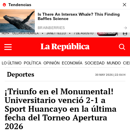
HOY
OLLANTA HUMALA
JANET TELLO
7 DE AGOSTO
TINKA RESULTADOS
LO ÚLTIMO
POLÍTICA
OPINIÓN
ECONOMÍA
SOCIEDAD
MUNDO
CIE
Deportes
30 May 2026 | 22:04 h
¡Triunfo en el Monumental!
Universitario venció 2-1 a
Sport Huancayo en la última
fecha del Torneo Apertura
2026