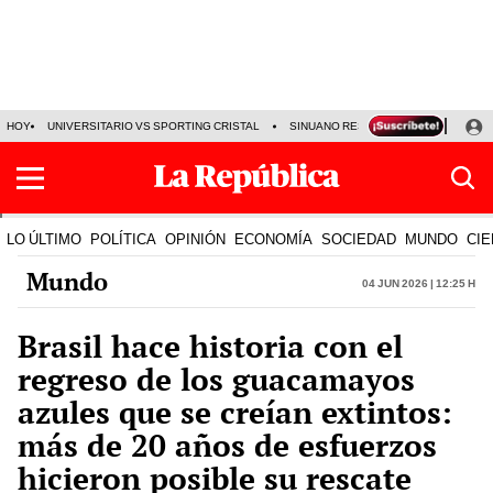
HOY
UNIVERSITARIO VS SPORTING CRISTAL
SINUANO RESULTADOS HOY
CA
LO ÚLTIMO
POLÍTICA
OPINIÓN
ECONOMÍA
SOCIEDAD
MUNDO
CIE
Mundo
04 Jun 2026 | 12:25 h
Brasil hace historia con el
regreso de los guacamayos
azules que se creían extintos:
más de 20 años de esfuerzos
hicieron posible su rescate