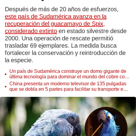
Después de más de 20 años de esfuerzos,
este país de Sudamérica avanza en la
recuperación del guacamayo de Spix,
considerado extinto
en estado silvestre desde
2000. Una operación de rescate permitió
trasladar 69 ejemplares. La medida busca
fortalecer la conservación y reintroducción de
la especie.
Un país de Sudamérica construye un domo gigante de
última tecnología para dominar el mundo del cobre con
US$4.400 millones: operaría desde 2027
China presenta un moderno televisor de 135 pulgadas
que se dobla en 5 partes para facilitar su transporte e
instalación en casa