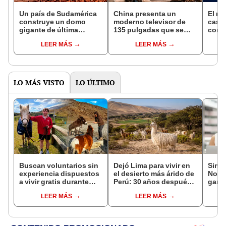
Un país de Sudamérica
China presenta un
El nu
construye un domo
moderno televisor de
casi 
gigante de última
135 pulgadas que se
conec
tecnología para dominar
dobla en 5 partes para
Améri
LEER MÁS
LEER MÁS
el mundo del cobre con
facilitar su transporte e
océa
US$4.400 millones:
instalación en casa
el co
operaría desde 2027
LO MÁS VISTO
LO ÚLTIMO
Buscan voluntarios sin
Dejó Lima para vivir en
Sinu
experiencia dispuestos
el desierto más árido de
Noch
a vivir gratis durante
Perú: 30 años después,
ganad
una semana: para
un rebaño de llamas
loter
LEER MÁS
LEER MÁS
cuidar caballos, burros
creó un sorprendente
HOY v
y otros animales
ecosistema
rescatados en un
refugio por 2 horas