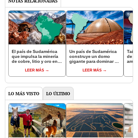
NOTAS RELACIONADAS
El país de Sudamérica
Un país de Sudamérica
Taiwá
que impulsa la minería
construye un domo
de Am
de cobre, litio y oro en
gigante para dominar el
ambi
los Andes para atraer
mundo del cobre con
para 
LEER MÁS
LEER MÁS
inversiones y generar
US$4.400 millones:
más 
dólares
operaría desde 2027
desaf
LO MÁS VISTO
LO ÚLTIMO