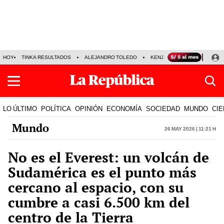
HOY
TINKA RESULTADOS
ALEJANDRO TOLEDO
KENJI FUJIMORI
PRECIO
LO ÚLTIMO
POLÍTICA
OPINIÓN
ECONOMÍA
SOCIEDAD
MUNDO
CIE
Mundo
26 May 2026 | 11:21 h
No es el Everest: un volcán de
Sudamérica es el punto más
cercano al espacio, con su
cumbre a casi 6.500 km del
centro de la Tierra