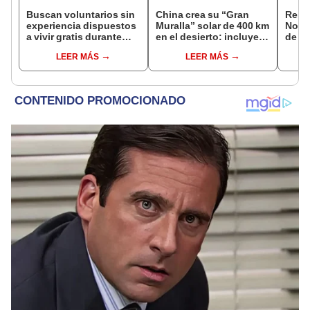
Buscan voluntarios sin
China crea su “Gran
Resu
experiencia dispuestos
Muralla” solar de 400 km
Noch
a vivir gratis durante
en el desierto: incluye
de a
una semana: para
una central con forma
ganad
LEER MÁS
LEER MÁS
cuidar caballos, burros
de caballo visible desde
de C
y otros animales
el espacio
rescatados en un
refugio por 2 horas