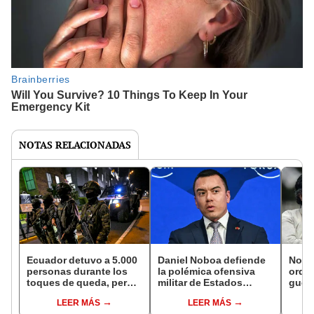
NOTAS RELACIONADAS
Ecuador detuvo a 5.000
Daniel Noboa defiende
Nobo
personas durante los
la polémica ofensiva
orden
toques de queda, pero
militar de Estados
guerr
solo 700 están
Unidos contra
inten
LEER MÁS
LEER MÁS
vinculadas con la
supuestos
dipl