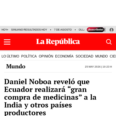
HOY
SINUANO RESULTADOS HOY
7 DE AGOSTO
OLLANTA HUMALA
PAPA
LO ÚLTIMO
POLÍTICA
OPINIÓN
ECONOMÍA
SOCIEDAD
MUNDO
CIE
Mundo
25 May 2026 | 10:23 h
Daniel Noboa reveló que
Ecuador realizará “gran
compra de medicinas” a la
India y otros países
productores