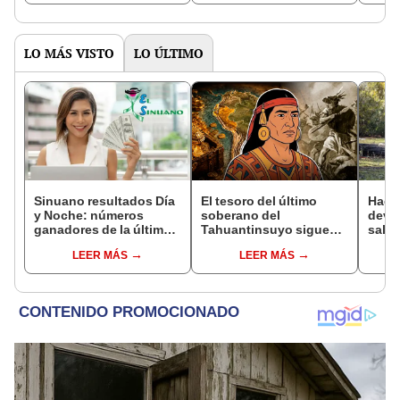
criminalidad
narcotraficantes en
Colo
Ecuador
LO MÁS VISTO
LO ÚLTIMO
Sinuano resultados Día
El tesoro del último
Hace
y Noche: números
soberano del
devo
ganadores de la última
Tahuantinsuyo sigue
salva
lotería de Colombia de
oculto tras casi 500
está
LEER MÁS
LEER MÁS
HOY miércoles 5 de
años: un documental
refor
agosto
plantea una nueva
de fo
teoría