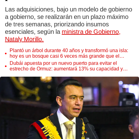
Las adquisiciones, bajo un modelo de gobierno
a gobierno, se realizarán en un plazo máximo
de tres semanas, priorizando insumos
esenciales, según la
ministra de Gobierno,
Nataly Morillo.
Plantó un árbol durante 40 años y transformó una isla:
hoy es un bosque casi 6 veces más grande que el
Parque de las Leyendas
Dubái apuesta por un nuevo puerto para evitar el
estrecho de Ormuz: aumentará 13% su capacidad y
reforzará el comercio mundial