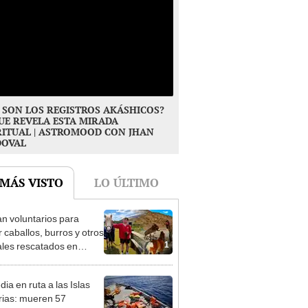
 SON LOS REGISTROS AKÁSHICOS?
UE REVELA ESTA MIRADA
RITUAL | ASTROMOOD CON JHAN
DOVAL
 MÁS VISTO
LO ÚLTIMO
n voluntarios para
r caballos, burros y otros
1
les rescatados en
 Zelanda: ofrecerán
miento gratis
ia en ruta a las Islas
ias: mueren 57