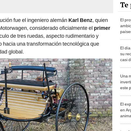
Te 
lución fue el ingeniero alemán
Karl Benz
, quien
El pr
ambic
Motorwagen, considerado oficialmente el
primer
paíse
culo de tres ruedas, aspecto rudimentario y
para 
no hacia una transformación tecnológica que
desie
El dí
dad global.
su re
casi 
mundi
Una m
inver
este 
el pr
trans
El ex
en Ar
anima
bosqu
Patag