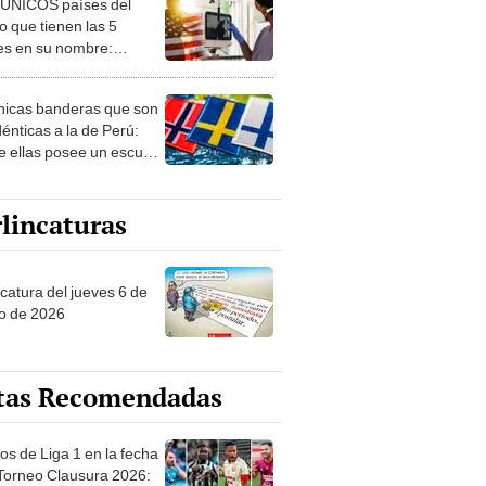
 ÚNICOS países del
 que tienen las 5
es en su nombre:
ca cuenta con uno
nicas banderas que son
dénticas a la de Perú:
e ellas posee un escudo
imilar
lincaturas
ncatura del jueves 6 de
o de 2026
tas Recomendadas
os de Liga 1 en la fecha
 Torneo Clausura 2026: