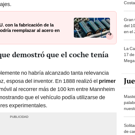
Costa
ajes.
Gran 
. con la fabricación de la
del 10
podría reemplazar al acero en
en el
La Ca
 que demostró que el coche tenía
17 de 
Mega 
blemente no habría alcanzado tanta relevancia
Ju
nz, esposa del inventor. En 1888 realizó el
primer
móvil al recorrer más de 100 km entre Mannheim
Maste
mostrando que el vehículo podía utilizarse de
palab
eres experimentales.
nuest
Solita
de ca