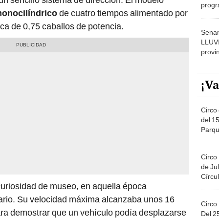
progr
onocilíndrico
de cuatro tiempos alimentado por
dónde
rca de 0,75 caballos de potencia.
Senam
LLUV
provi
¡Va
Circo 
del 15
Parqu
Migue
Circo
de Jul
Círcul
uriosidad de museo, en aquella época
ario. Su velocidad máxima alcanzaba unos 16
Circo
para demostrar que un vehículo podía desplazarse
Del 2