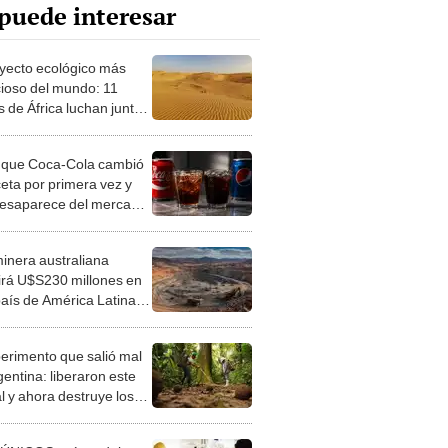
puede interesar
oyecto ecológico más
ioso del mundo: 11
s de África luchan juntos
detener el avance del
rto del Sáhara
a que Coca-Cola cambió
ceta por primera vez y
desaparece del mercado
al frente a Pepsi
inera australiana
tirá U$S230 millones en
país de América Latina:
oyecto que promete
formar la región
perimento que salió mal
gentina: liberaron este
l y ahora destruye los
es milenarios de la
onia