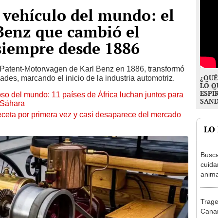
r vehículo del mundo: el
Benz que cambió el
siempre desde 1886
 Patent-Motorwagen de Karl Benz en 1886, transformó
¿QUÉ
dades, marcando el inicio de la industria automotriz.
LO Q
ESPI
so del mundo: 11 países de África luchan juntos para
SAN
l Sáhara
eceta por primera vez y casi desaparece del mercado
LO
Busca
cuida
anima
Nueva
aloja
Traged
Canar