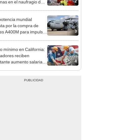
2
nas en el naufragio de
embarcación
potencia mundial
ta por la compra de
3
es A400M para impulsar
derío militar en Europa e
ar al de EE.UU.: soporta
io mínimo en California:
e 40 toneladas
jadores reciben
4
tante aumento salarial
o desde 2025