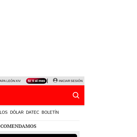
APA LEÓN XIV
NALDY SALDAÑA
INICIAR SESIÓN
LA BELLA LUZ
MAGALY MEDINA
HORÓS
LOS
DÓLAR
DATEC
BOLETÍN
ECOMENDAMOS