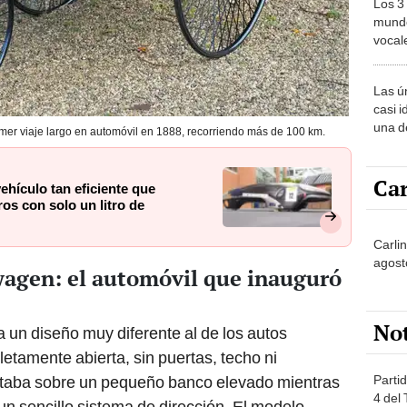
Los 3
mundo
vocal
Améri
Las ú
casi i
una d
rimer viaje largo en automóvil en 1888, recorriendo más de 100 km.
muy s
Car
ehículo tan eficiente que
os con solo un litro de
Carli
agost
agen: el automóvil que inauguró
No
un diseño muy diferente al de los autos
etamente abierta, sin puertas, techo ni
Partid
entaba sobre un pequeño banco elevado mientras
4 del
n sencillo sistema de dirección. El modelo