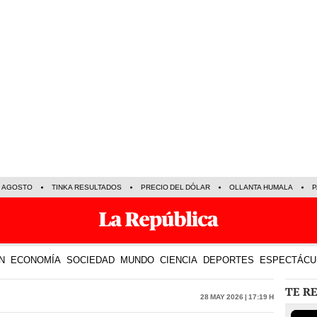
E AGOSTO
TINKA RESULTADOS
PRECIO DEL DÓLAR
OLLANTA HUMALA
P
N
ECONOMÍA
SOCIEDAD
MUNDO
CIENCIA
DEPORTES
ESPECTÁCU
TE R
28 May 2026 | 17:19 h