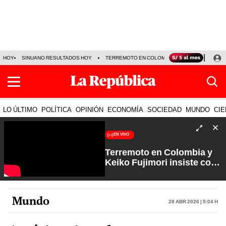
HOY
SINUANO RESULTADOS HOY
TERREMOTO EN COLOMBIA EN VIVO
CÁMAR
LO ÚLTIMO
POLÍTICA
OPINIÓN
ECONOMÍA
SOCIEDAD
MUNDO
CIE
EN VIVO
Terremoto en Colombia y
Keiko Fujimori insiste con
los feriados | Que No Se Te
Olvide con Carlos Cornejo
Mundo
28 Abr 2026 | 5:04 h