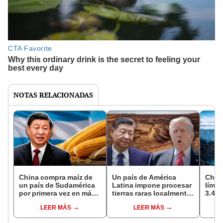
NOTAS RELACIONADAS
China compra maíz de
Un país de América
Chin
un país de Sudamérica
Latina impone procesar
límit
por primera vez en más
tierras raras localmente
3.400
de 10 años y proyectan
y sacude la
Antár
LEER MÁS
LEER MÁS
que exportación supere
competencia entre
acced
40 millones de
China y Estados Unidos
subgl