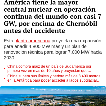
América tiene la mayor
central nuclear en operación
continua del mundo con casi 7
GW, por encima de Chernóbil
antes del accidente
Esta
planta americana
proyecta una expansión
para añadir 4.800 MW más y un plan de
renovación técnica para lograr 7.000 MW hacia
2030.
China compra maíz de un país de Sudamérica por
primera vez en más de 10 años y proyectan que
exportación supere 40 millones de toneladas
China supera sus límites y perfora más de 3.400 metros
en la Antártida para poder acceder a lagos subglaciales:
usaron solo agua caliente