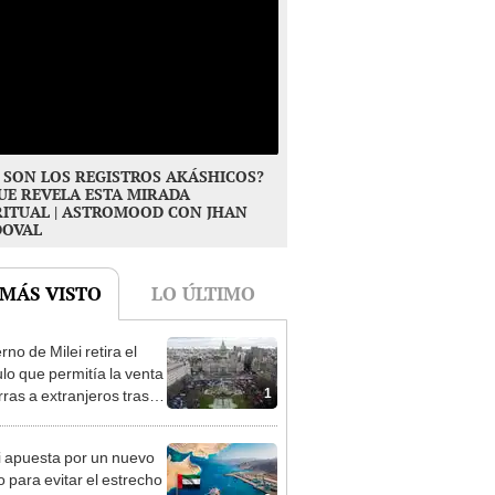
 SON LOS REGISTROS AKÁSHICOS?
UE REVELA ESTA MIRADA
RITUAL | ASTROMOOD CON JHAN
DOVAL
 MÁS VISTO
LO ÚLTIMO
no de Milei retira el
ulo que permitía la venta
1
rras a extranjeros tras el
zo social
 apuesta por un nuevo
o para evitar el estrecho