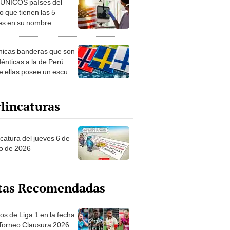
 ÚNICOS países del
 que tienen las 5
es en su nombre:
ca cuenta con uno
nicas banderas que son
dénticas a la de Perú:
e ellas posee un escudo
imilar
lincaturas
ncatura del jueves 6 de
o de 2026
tas Recomendadas
os de Liga 1 en la fecha
 Torneo Clausura 2026: