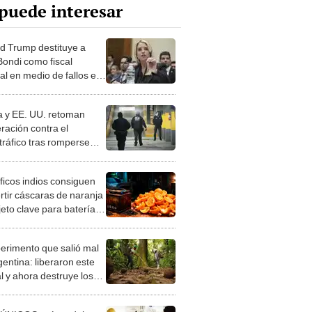
puede interesar
d Trump destituye a
ondi como fiscal
al en medio de fallos en
estigación del caso
in
ia y EE. UU. retoman
ración contra el
tráfico tras romperse
iones en gobierno de Evo
es
íficos indios consiguen
rtir cáscaras de naranja
jeto clave para baterías
spitales y bancos ante
ones
perimento que salió mal
gentina: liberaron este
l y ahora destruye los
es milenarios de la
onia