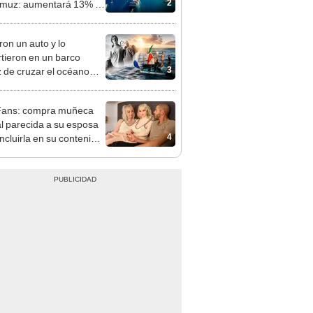
2
muz: aumentará 13% su
idad y reforzará el
cio mundial
on un auto y lo
rtieron en un barco
3
 de cruzar el océano
ico durante 119 días: la
íble travesía de dos
Fans: compra muñeca
nos por su padre
l parecida a su esposa
ido
4
incluirla en su contenido
adultos