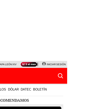
APA LEÓN XIV
NALDY SALDAÑA
INICIAR SESIÓN
LA BELLA LUZ
MAGALY MEDINA
HORÓS
LOS
DÓLAR
DATEC
BOLETÍN
ECOMENDAMOS