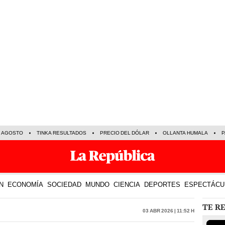
E AGOSTO
TINKA RESULTADOS
PRECIO DEL DÓLAR
OLLANTA HUMALA
P
N
ECONOMÍA
SOCIEDAD
MUNDO
CIENCIA
DEPORTES
ESPECTÁCU
TE R
03 Abr 2026 | 11:52 h