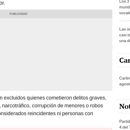
Los 3
or.
mundo
vocal
Améri
Las ú
casi i
una d
muy s
Car
Carli
agost
n excluidos quienes cometieron delitos graves,
No
 narcotráfico, corrupción de menores o robos
onsiderados reincidentes ni personas con
Partid
4 del