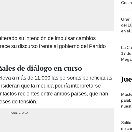
Costa
Gran 
del 10
en el
iterado su intención de impulsar cambios
ece su discurso frente al gobierno del Partido
La Ca
17 de 
Mega 
ñales de diálogo en curso
Ju
, eleva a más de 11.000 las personas beneficiadas
onsideran que la medida podría interpretarse
ntactos recientes entre ambos países, que han
Maste
palab
eses de tensión.
nuest
Solita
de ca