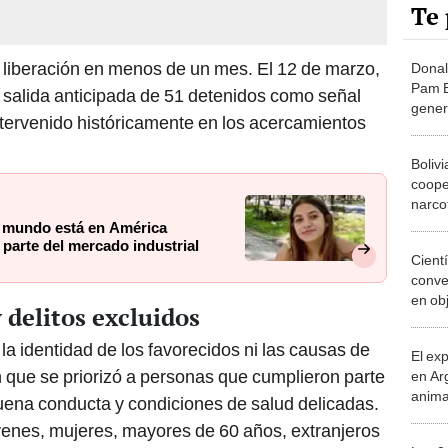
Te 
 liberación en menos de un mes. El 12 de marzo,
Donal
Pam B
a salida anticipada de 51 detenidos como señal
gener
intervenido históricamente en los acercamientos
la inv
Epste
Boliv
coope
narco
relac
l mundo está en América
Moral
 parte del mercado industrial
Cient
conve
en ob
y delitos excluidos
de ho
apag
a identidad de los favorecidos ni las causas de
El ex
 que se priorizó a personas que cumplieron parte
en Ar
anima
buena conducta y condiciones de salud delicadas.
bosqu
óvenes, mujeres, mayores de 60 años, extranjeros
Patag