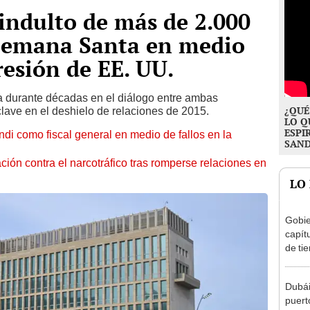
indulto de más de 2.000
 Semana Santa en medio
resión de EE. UU.
a durante décadas en el diálogo entre ambas
¿QUÉ
ave en el deshielo de relaciones de 2015.
LO Q
ESPI
i como fiscal general en medio de fallos en la
SAN
ión contra el narcotráfico tras romperse relaciones en
LO
Gobier
capít
de tie
recha
Dubái
puert