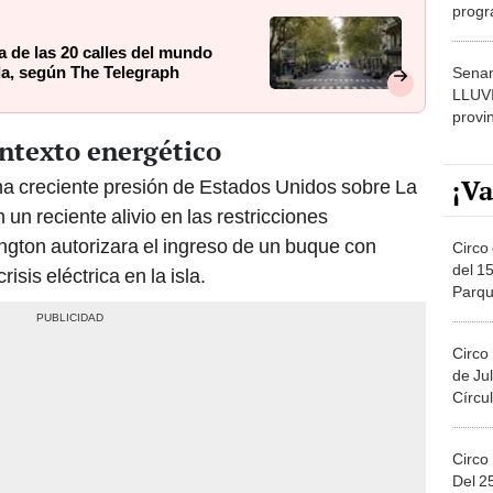
progr
dónde
 de las 20 calles del mundo
ida, según The Telegraph
Senam
LLUV
provi
ontexto energético
¡Va
na creciente presión de Estados Unidos sobre La
un reciente alivio en las restricciones
ngton autorizara el ingreso de un buque con
Circo 
del 15
isis eléctrica en la isla.
Parqu
Migue
Circo
de Jul
Círcul
Circo
Del 2