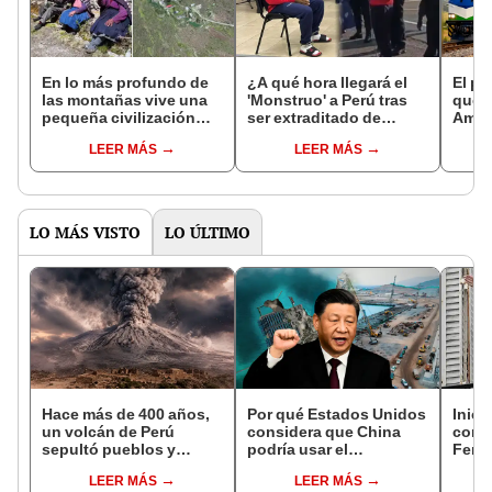
En lo más profundo de
¿A qué hora llegará el
El pr
las montañas vive una
'Monstruo' a Perú tras
que u
pequeña civilización
ser extraditado de
Améri
con solo tres
Paraguay?
cone
LEER MÁS
LEER MÁS
habitantes: esta es la
facil
historia del pueblo
a Asi
abandonado de
Quishuar
LO MÁS VISTO
LO ÚLTIMO
Hace más de 400 años,
Por qué Estados Unidos
Inici
un volcán de Perú
considera que China
contr
sepultó pueblos y
podría usar el
Fern
provocó uno de los
Megapuerto de Chancay
corru
LEER MÁS
LEER MÁS
veranos más fríos de la
para fines militares
causa