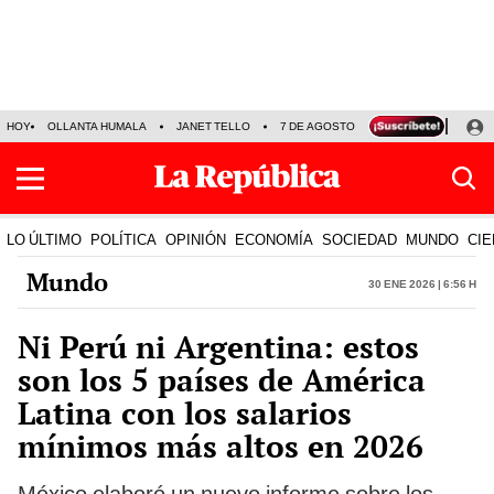
HOY
OLLANTA HUMALA
JANET TELLO
7 DE AGOSTO
TINKA RESULTADOS
LO ÚLTIMO
POLÍTICA
OPINIÓN
ECONOMÍA
SOCIEDAD
MUNDO
CIE
Mundo
30 Ene 2026 | 6:56 h
Ni Perú ni Argentina: estos
son los 5 países de América
Latina con los salarios
mínimos más altos en 2026