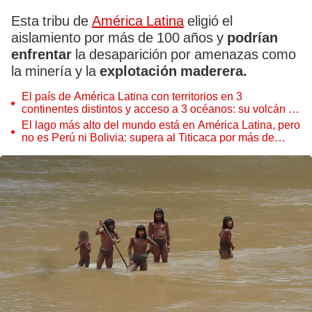
Esta tribu de
América Latina
eligió el
aislamiento por más de 100 años y
podrían
enfrentar
la desaparición por amenazas como
la minería y la
explotación maderera.
El país de América Latina con territorios en 3
continentes distintos y acceso a 3 océanos: su volcán es
el más alto del mundo
El lago más alto del mundo está en América Latina, pero
no es Perú ni Bolivia: supera al Titicaca por más de
2.500 metros