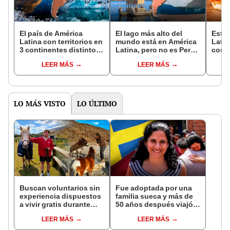
El país de América
El lago más alto del
Este 
Latina con territorios en
mundo está en América
Latin
3 continentes distintos
Latina, pero no es Perú
con e
y acceso a 3 océanos:
ni Bolivia: supera al
top 4
LEER MÁS
LEER MÁS
su volcán es el más alto
Titicaca por más de
super
del mundo
2.500 metros
Brasi
LO MÁS VISTO
LO ÚLTIMO
Buscan voluntarios sin
Fue adoptada por una
experiencia dispuestos
familia sueca y más de
a vivir gratis durante
50 años después viajó a
una semana: para
Sudamérica en busca de
LEER MÁS
LEER MÁS
cuidar caballos, burros
sus raíces: "Encontré
y otros animales
esa parte faltante"