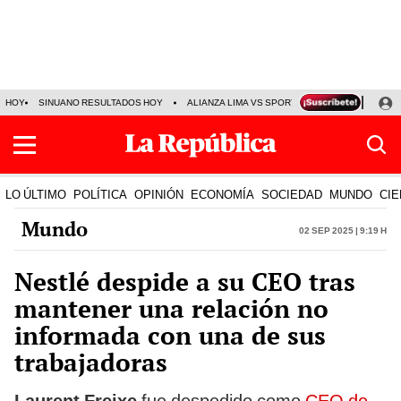
HOY
SINUANO RESULTADOS HOY
ALIANZA LIMA VS SPORT BOYS
JORGE MES
LO ÚLTIMO
POLÍTICA
OPINIÓN
ECONOMÍA
SOCIEDAD
MUNDO
CIE
Mundo
02 Sep 2025 | 9:19 h
Nestlé despide a su CEO tras
mantener una relación no
informada con una de sus
trabajadoras