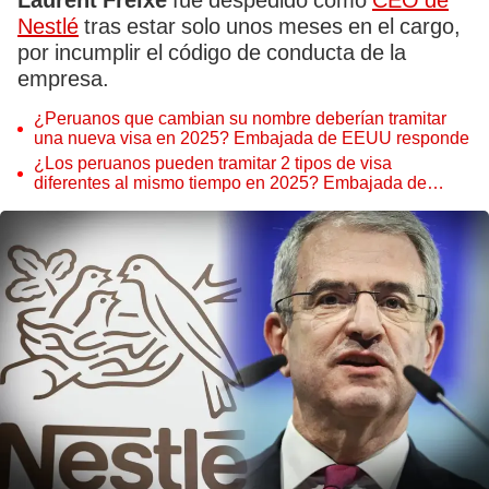
Laurent Freixe
fue despedido como
CEO de
Nestlé
tras estar solo unos meses en el cargo,
por incumplir el código de conducta de la
empresa.
¿Peruanos que cambian su nombre deberían tramitar
una nueva visa en 2025? Embajada de EEUU responde
¿Los peruanos pueden tramitar 2 tipos de visa
diferentes al mismo tiempo en 2025? Embajada de
EEUU responde