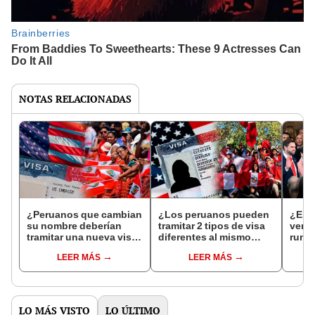
NOTAS RELACIONADAS
¿Peruanos que cambian
¿Los peruanos pueden
¿Est
su nombre deberían
tramitar 2 tipos de visa
verda
tramitar una nueva visa
diferentes al mismo
rumor
en 2025? Embajada de
tiempo en 2025?
estad
LEER MÁS
LEER MÁS
EEUU responde
Embajada de EEUU
pres
responde
LO MÁS VISTO
LO ÚLTIMO