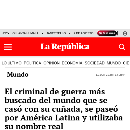
HOY
OLLANTA HUMALA
JANET TELLO
7 DE AGOSTO
TINKA RESULTADOS
LO ÚLTIMO
POLÍTICA
OPINIÓN
ECONOMÍA
SOCIEDAD
MUNDO
CIE
Mundo
11 Jun 2025 | 14:29 h
El criminal de guerra más
buscado del mundo que se
casó con su cuñada, se paseó
por América Latina y utilizaba
su nombre real