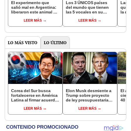
El experimento que
Los 3 ÚNICOS países
Las 
salió mal en Argentina:
del mundo que tienen
que s
liberaron este animal y
las 5 vocales en su
la de
ahora destruye los
nombre: América cuenta
pose
LEER MÁS
LEER MÁS
bosques milenarios de
con uno
simil
la Patagonia
LO MÁS VISTO
LO ÚLTIMO
Corea del Sur busca
Elon Musk desmiente a
El al
fortalecerse en América
Trump sobre proyecto
cienc
Latina al firmar acuerdo
de ley presupuestaria
40 añ
clave con un país para
de EEUU: "Falso, no me
natur
LEER MÁS
LEER MÁS
proyectos de tecnología
lo mostraron ni una sola
reint
e innovación
vez”
asno 
convi
en un
vida