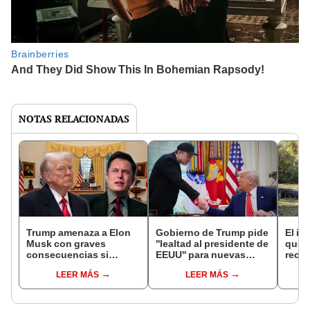
NOTAS RELACIONADAS
Trump amenaza a Elon
Gobierno de Trump pide
El in
Musk con graves
''lealtad al presidente de
que l
consecuencias si
EEUU'' para nuevas
recur
financia a candidatos
entrevistas de trabajo
la na
LEER MÁS
LEER MÁS
demócratas y confirma
tras despidos de DOGE
reint
ruptura de su relación
con Elon Musk
asno 
convi