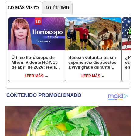
en un
vida
LO MÁS VISTO
LO ÚLTIMO
Último horóscopo de
Buscan voluntarios sin
¿Por 
Mhoni Vidente HOY, 15
experiencia dispuestos
es el
de abril de 2026: revisa
a vivir gratis durante
en E
las predicciones de tu
una semana: para
qué r
LEER MÁS
LEER MÁS
signo y entérate si te
cuidar caballos, burros
'420'
espera un día
y otros animales
afortunado
rescatados en un
refugio por 2 horas