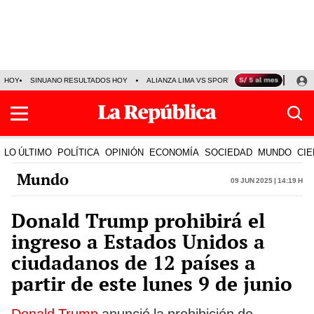
HOY
SINUANO RESULTADOS HOY
ALIANZA LIMA VS SPORT BOYS
JORGE MES
LO ÚLTIMO
POLÍTICA
OPINIÓN
ECONOMÍA
SOCIEDAD
MUNDO
CIE
Mundo
09 Jun 2025 | 14:19 h
Donald Trump prohibirá el
ingreso a Estados Unidos a
ciudadanos de 12 países a
partir de este lunes 9 de junio