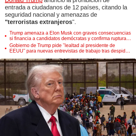
Donald Trump
anunció la prohibición de
entrada a ciudadanos de 12 países, citando la
seguridad nacional y amenazas de
"terroristas extranjeros
".
Trump amenaza a Elon Musk con graves consecuencias
si financia a candidatos demócratas y confirma ruptura
de su relación
Gobierno de Trump pide ''lealtad al presidente de
EEUU'' para nuevas entrevistas de trabajo tras despidos
de DOGE con Elon Musk