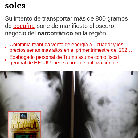
soles
Su intento de transportar más de 800 gramos
de
cocaína
pone de manifiesto el oscuro
negocio del
narcotráfico
en la región.
Colombia reanuda venta de energía a Ecuador y los
precios serían más altos en el primer trimestre del 2027,
según Cenace
Exabogado personal de Trump asume como fiscal
general de EE. UU. pese a posible politización del
Departamento de Justicia