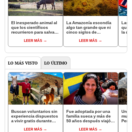
El inesperado animal al
La Amazonía escondía
Las 
que los científicos
algo tan grande que ni
que s
recurrieron para salvar
cinco siglos de
la de
la naturaleza: la
exploraciones lograron
pose
LEER MÁS
LEER MÁS
reintroducción de un
encontrarlo: el hallazgo
simil
asno salvaje está
podría cambiar todo lo
convirtiendo el desierto
que se sabía sobre su
en un paisaje con más
pasado
vida
LO MÁS VISTO
LO ÚLTIMO
Buscan voluntarios sin
Fue adoptada por una
Un pa
experiencia dispuestos
familia sueca y más de
mund
a vivir gratis durante
50 años después viajó a
Perú
una semana: para
Sudamérica en busca de
volcá
LEER MÁS
LEER MÁS
cuidar caballos, burros
sus raíces: "Encontré
prim