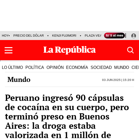
HOY
PRECIO DEL DÓLAR
KENJI FUJIMORI
PLAZA VEA
FERIADOS
KE
LO ÚLTIMO
POLÍTICA
OPINIÓN
ECONOMÍA
SOCIEDAD
MUNDO
CIE
Mundo
03 Jun 2025 | 15:20 h
Peruano ingresó 90 cápsulas
de cocaína en su cuerpo, pero
terminó preso en Buenos
Aires: la droga estaba
valorizada en 1 millón de