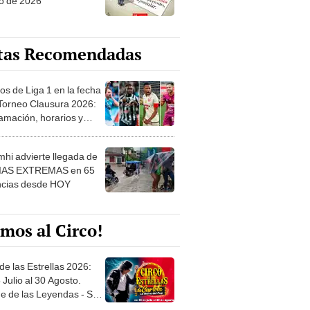
o de 2026
tas Recomendadas
os de Liga 1 en la fecha
 Torneo Clausura 2026:
amación, horarios y
 ver
hi advierte llegada de
IAS EXTREMAS en 65
ncias desde HOY
mos al Circo!
de las Estrellas 2026:
 Julio al 30 Agosto.
e de las Leyendas - San
l