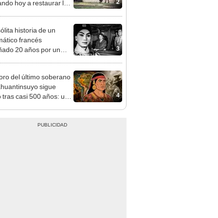
2
ndo hoy a restaurar la
ación de forma
erada
ólita historia de un
mático francés
3
ado 20 años por un
 chino que fingió ser
soro del último soberano
ahuantinsuyo sigue
4
o tras casi 500 años: un
ental plantea una
 teoría