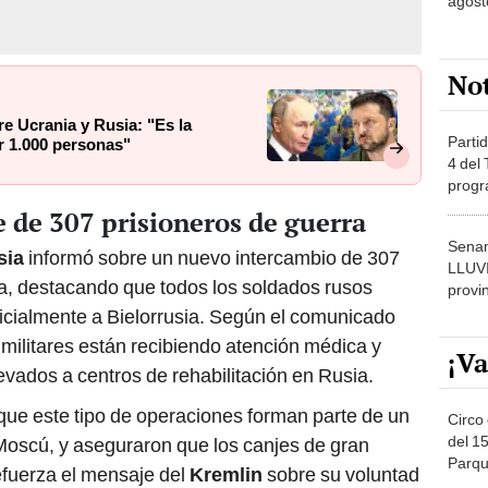
agost
No
re Ucrania y Rusia: "Es la
Partid
or 1.000 personas"
4 del
progr
dónde
e de 307 prisioneros de guerra
Senam
sia
informó sobre un nuevo intercambio de 307
LLUV
ia, destacando que todos los soldados rusos
provi
nicialmente a Bielorrusia. Según el comunicado
s militares están recibiendo atención médica y
¡Va
evados a centros de rehabilitación en Rusia.
que este tipo de operaciones forman parte de un
Circo 
del 15
Moscú, y aseguraron que los canjes de gran
Parqu
efuerza el mensaje del
Kremlin
sobre su voluntad
Migue