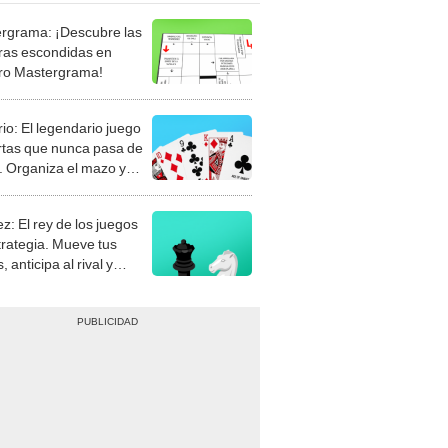
rgrama: ¡Descubre las
ras escondidas en
ro Mastergrama!
rio: El legendario juego
rtas que nunca pasa de
 Organiza el mazo y
stra tu habilidad.
z: El rey de los juegos
trategia. Mueve tus
, anticipa al rival y
gue el jaque mate.