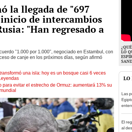
ó la llegada de "697
 inicio de intercambios
Rusia: "Han regresado a
¿QUÉ
cuerdo "1.000 por 1.000", negociado en Estambul, con
LO Q
ESPI
oceso de canje en los próximos días, según afirmó
SAN
transformó una isla: hoy es un bosque casi 6 veces
LO
 Leyendas
o para evitar el estrecho de Ormuz: aumentará 13% su
 mundial
Las p
Egipt
enter
revel
arcos
El re
tumb
al de