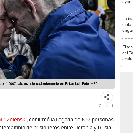
ayuda
veget
inesp
La ins
diplo
engañ
espía
mujer
El te
del T
ocult
docum
nueva
por 1.000", alcanzado recientemente en Estambul. Foto: AFP.
Compartir
ir Zelenski
, confirmó la llegada de 697 personas
ntercambio de prisioneros entre Ucrania y Rusia