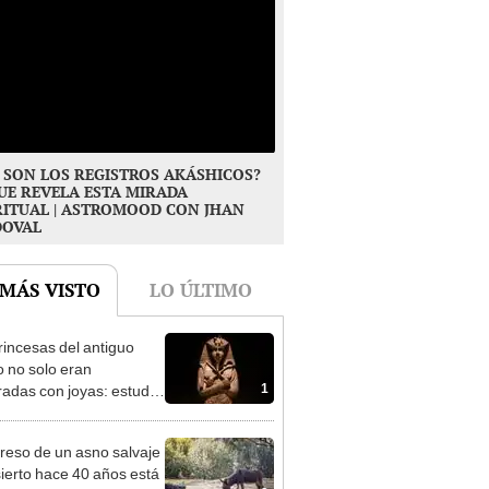
 SON LOS REGISTROS AKÁSHICOS?
UE REVELA ESTA MIRADA
RITUAL | ASTROMOOD CON JHAN
DOVAL
 MÁS VISTO
LO ÚLTIMO
rincesas del antiguo
o no solo eran
1
radas con joyas: estudio
a por qué también había
, flechas y dagas en sus
greso de un asno salvaje
as
sierto hace 40 años está