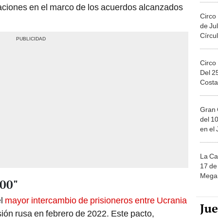
raciones en el marco de los acuerdos alcanzados
Circo
de Jul
Círcul
Circo
Del 2
Costa
Gran 
del 10
en el
La Ca
17 de 
Mega 
000"
el
mayor intercambio de prisioneros entre Ucrania
Ju
asión rusa en febrero de 2022. Este pacto,