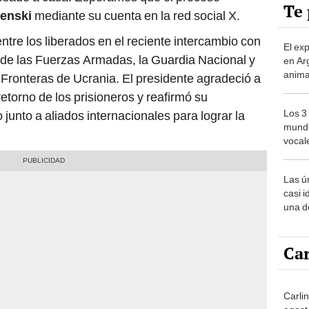
Te 
lenski
mediante su cuenta en la red social X.
tre los liberados en el reciente intercambio con
El ex
de las Fuerzas Armadas, la Guardia Nacional y
en Ar
anima
 Fronteras de Ucrania. El presidente agradeció a
bosqu
retorno de los prisioneros y reafirmó su
Patag
Los 3
junto a aliados internacionales para lograr la
mundo
vocal
Améri
Las ú
casi i
una d
muy s
Car
Carli