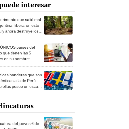
puede interesar
perimento que salió mal
gentina: liberaron este
l y ahora destruye los
es milenarios de la
onia
 ÚNICOS países del
 que tienen las 5
es en su nombre:
ca cuenta con uno
nicas banderas que son
dénticas a la de Perú:
e ellas posee un escudo
imilar
lincaturas
ncatura del jueves 6 de