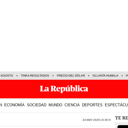
E AGOSTO
TINKA RESULTADOS
PRECIO DEL DÓLAR
OLLANTA HUMALA
P
N
ECONOMÍA
SOCIEDAD
MUNDO
CIENCIA
DEPORTES
ESPECTÁCU
TE R
24 May 2025 | 8:35 h