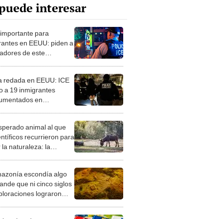
puede interesar
 importante para
rantes en EEUU: piden a
jadores de este
urante regresar a su
para prevenir una
 redada en EEUU: ICE
a de ICE
o a 19 inmigrantes
umentados en
perativo realizado en
ciudad
esperado animal al que
entíficos recurrieron para
 la naturaleza: la
roducción de un asno
e está convirtiendo el
azonía escondía algo
rto en un paisaje con
ande que ni cinco siglos
ida
ploraciones lograron
rarlo: el hallazgo
a cambiar todo lo que se