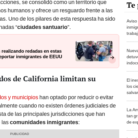
cciones, se consolidó como un territorio que
Te 
hos humanos y ofrece un resguardo frente a las
as. Uno de los pilares de esta respuesta ha sido
Aviso
nadas “
ciudades santuario
”.
inmig
traba
resta
casa 
Nueva
 realizando redadas en estas
redad
 deportar inmigrantes de EEUU
detuv
indoc
megao
esta 
os de California limitan su
El in
los ci
salvar
os y municipios
han optado por reducir o evitar
reint
salvaj
almente cuando no existen órdenes judiciales de
La Am
desie
sta de las principales jurisdicciones que han
tan gr
más v
 las
comunidades inmigrantes
:
de ex
encont
podrí