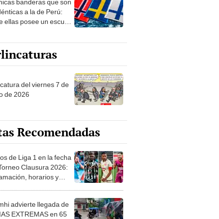
nicas banderas que son
 sobre su pasado
dénticas a la de Perú:
e ellas posee un escudo
imilar
lincaturas
catura del viernes 7 de
o de 2026
tas Recomendadas
os de Liga 1 en la fecha
 Torneo Clausura 2026:
amación, horarios y
 ver
hi advierte llegada de
IAS EXTREMAS en 65