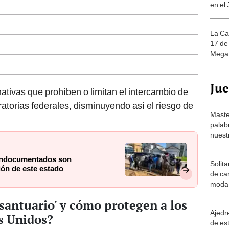
en el
La Ca
17 de 
Mega 
Ju
ativas que prohíben o limitan el intercambio de
atorias federales, disminuyendo así el riesgo de
Maste
palab
nuest
 indocumentados son
Solita
ión de este estado
de ca
moda.
demue
 santuario' y cómo protegen a los
Ajedre
s Unidos?
de es