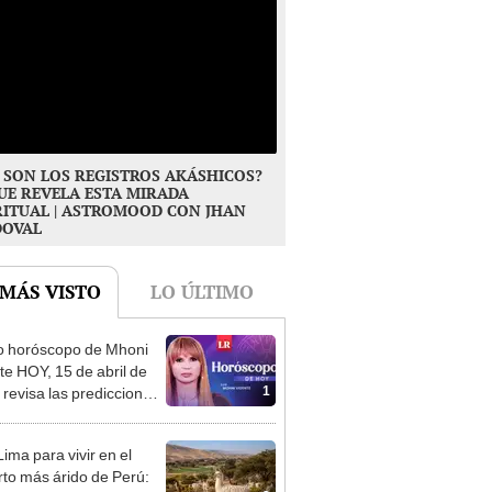
 SON LOS REGISTROS AKÁSHICOS?
UE REVELA ESTA MIRADA
RITUAL | ASTROMOOD CON JHAN
DOVAL
 MÁS VISTO
LO ÚLTIMO
o horóscopo de Mhoni
te HOY, 15 de abril de
1
 revisa las predicciones
signo y entérate si te
a un día afortunado
ima para vivir en el
rto más árido de Perú: