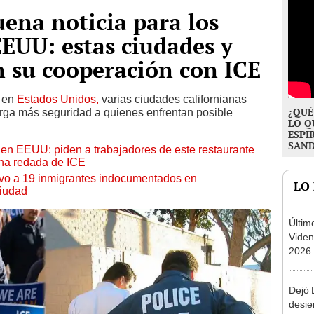
uena noticia para los
EUU: estas ciudades y
 su cooperación con ICE
o en
Estados Unidos,
varias ciudades californianas
¿QUÉ
torga más seguridad a quienes enfrentan posible
LO Q
ESPI
SAN
 en EEUU: piden a trabajadores de este restaurante
una redada de ICE
o a 19 inmigrantes indocumentados en
LO
ciudad
Últim
Viden
2026:
de tu 
esper
Dejó L
desie