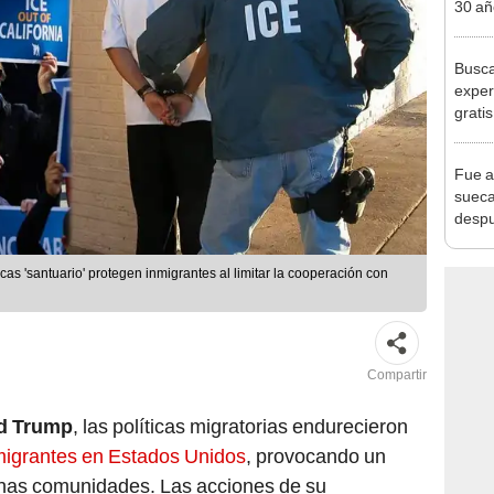
30 añ
de ll
sorpr
Busca
exper
grati
para 
otros
Fue a
un re
sueca
despu
en bu
"Enco
as 'santuario' protegen inmigrantes al limitar la cooperación con
Compartir
d Trump
, las políticas migratorias endurecieron
migrantes en Estados Unidos
, provocando un
chas comunidades. Las acciones de su