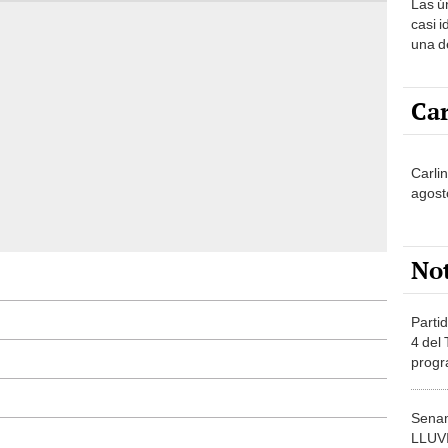
Las ú
sabía
casi i
una d
muy s
Car
Carlin
agost
No
Partid
4 del
progr
dónde
Senam
LLUV