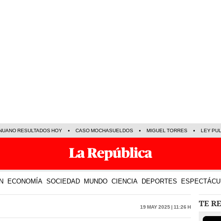
NUANO RESULTADOS HOY
CASO MOCHASUELDOS
MIGUEL TORRES
LEY PU
N
ECONOMÍA
SOCIEDAD
MUNDO
CIENCIA
DEPORTES
ESPECTÁCU
TE R
19 May 2025 | 11:26 h