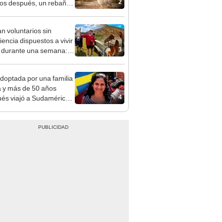
2
os después, un rebaño
amas creó un
endente ecosistema
n voluntarios sin
iencia dispuestos a vivir
3
s durante una semana:
cuidar caballos, burros y
 animales rescatados en
doptada por una familia
fugio por 2 horas
 y más de 50 años
4
és viajó a Sudamérica
sca de sus raíces:
ntré esa parte faltante"