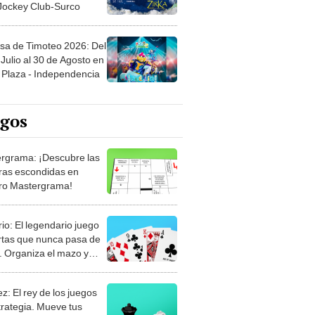
 Jockey Club-Surco
sa de Timoteo 2026: Del
Julio al 30 de Agosto en
Plaza - Independencia
egos
rgrama: ¡Descubre las
ras escondidas en
ro Mastergrama!
rio: El legendario juego
rtas que nunca pasa de
 Organiza el mazo y
stra tu habilidad.
z: El rey de los juegos
trategia. Mueve tus