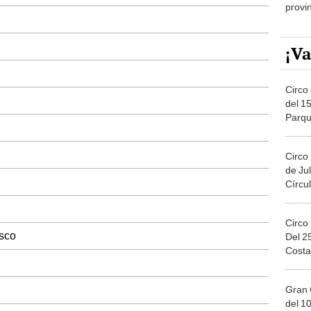
provi
¡Va
Circo 
del 15
Parqu
Migue
Circo
de Jul
Círcul
Circo
sco
Del 2
Costa
Gran 
del 10