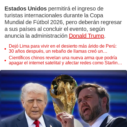
Estados Unidos
permitirá el ingreso de
turistas internacionales durante la Copa
Mundial de Fútbol 2026, pero deberán regresar
a sus países al concluir el evento, según
anuncia la administración
Donald Trump
.
Dejó Lima para vivir en el desierto más árido de Perú:
30 años después, un rebaño de llamas creó un
sorprendente ecosistema
Científicos chinos revelan una nueva arma que podría
apagar el internet satelital y afectar redes como Starlink
de Elon Musk