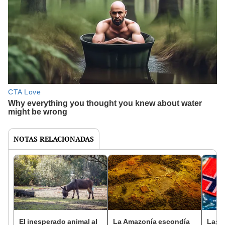
NOTAS RELACIONADAS
El inesperado animal al
La Amazonía escondía
Las 