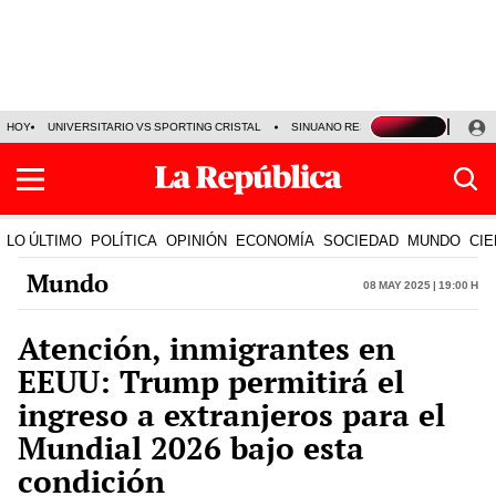
HOY
UNIVERSITARIO VS SPORTING CRISTAL
SINUANO RESULTADOS HOY
CA
LO ÚLTIMO
POLÍTICA
OPINIÓN
ECONOMÍA
SOCIEDAD
MUNDO
CIE
Mundo
08 May 2025 | 19:00 h
Atención, inmigrantes en
EEUU: Trump permitirá el
ingreso a extranjeros para el
Mundial 2026 bajo esta
condición