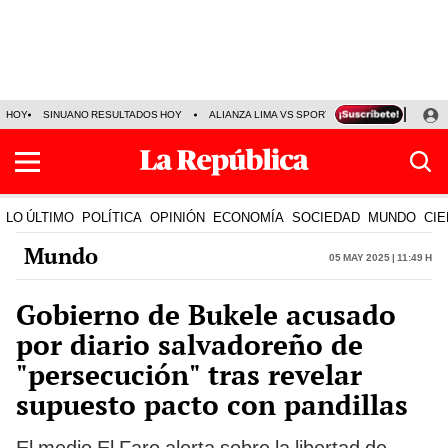
HOY
SINUANO RESULTADOS HOY
ALIANZA LIMA VS SPORT BOYS
JORGE MES
LO ÚLTIMO
POLÍTICA
OPINIÓN
ECONOMÍA
SOCIEDAD
MUNDO
CIE
Mundo
05 May 2025 | 11:49 h
Gobierno de Bukele acusado
por diario salvadoreño de
"persecución" tras revelar
supuesto pacto con pandillas