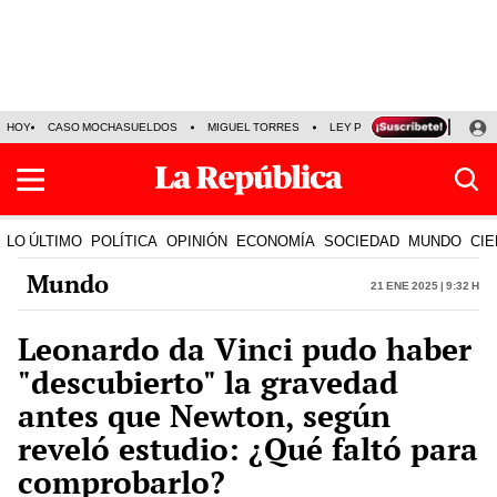
HOY
CASO MOCHASUELDOS
MIGUEL TORRES
LEY PULPÍN
PRECIO DEL
LO ÚLTIMO
POLÍTICA
OPINIÓN
ECONOMÍA
SOCIEDAD
MUNDO
CIE
Mundo
21 Ene 2025 | 9:32 h
Leonardo da Vinci pudo haber
"descubierto" la gravedad
antes que Newton, según
reveló estudio: ¿Qué faltó para
comprobarlo?