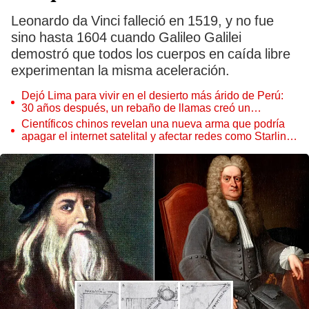
Leonardo da Vinci falleció en 1519, y no fue
sino hasta 1604 cuando Galileo Galilei
demostró que todos los cuerpos en caída libre
experimentan la misma aceleración.
Dejó Lima para vivir en el desierto más árido de Perú:
30 años después, un rebaño de llamas creó un
sorprendente ecosistema
Científicos chinos revelan una nueva arma que podría
apagar el internet satelital y afectar redes como Starlink
de Elon Musk