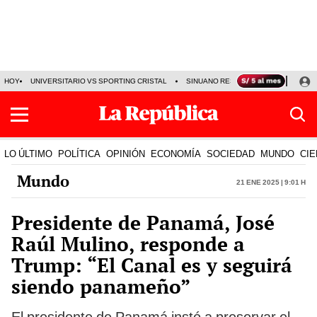
HOY
UNIVERSITARIO VS SPORTING CRISTAL
SINUANO RESULTADOS HOY
CA
LO ÚLTIMO
POLÍTICA
OPINIÓN
ECONOMÍA
SOCIEDAD
MUNDO
CIE
Mundo
21 Ene 2025 | 9:01 h
Presidente de Panamá, José
Raúl Mulino, responde a
Trump: “El Canal es y seguirá
siendo panameño”