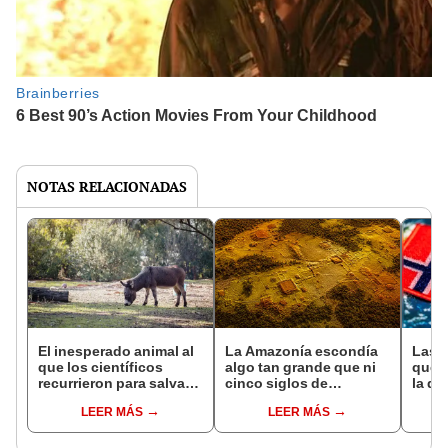
NOTAS RELACIONADAS
El inesperado animal al
La Amazonía escondía
Las 
que los científicos
algo tan grande que ni
que s
recurrieron para salvar
cinco siglos de
la de
la naturaleza: la
exploraciones lograron
pose
LEER MÁS
LEER MÁS
reintroducción de un
encontrarlo: el hallazgo
simil
asno salvaje está
podría cambiar todo lo
convirtiendo el desierto
que se sabía sobre su