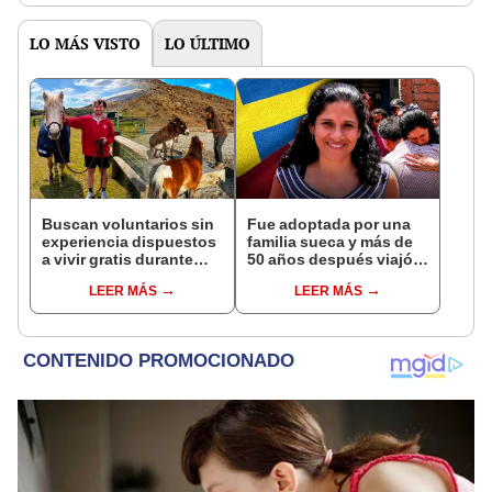
en un paisaje con más
pasado
vida
LO MÁS VISTO
LO ÚLTIMO
Buscan voluntarios sin
Fue adoptada por una
experiencia dispuestos
familia sueca y más de
a vivir gratis durante
50 años después viajó a
una semana: para
Sudamérica en busca de
LEER MÁS
LEER MÁS
cuidar caballos, burros
sus raíces: "Encontré
y otros animales
esa parte faltante"
rescatados en un
refugio por 2 horas