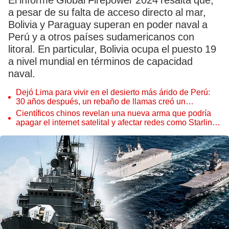
El informe Global Firepower 2024 resalta que,
a pesar de su falta de acceso directo al mar,
Bolivia y Paraguay superan en poder naval a
Perú y a otros países sudamericanos con
litoral. En particular, Bolivia ocupa el puesto 19
a nivel mundial en términos de capacidad
naval.
Dejó Lima para vivir en el desierto más árido de Perú:
30 años después, un rebaño de llamas creó un
sorprendente ecosistema
Científicos chinos revelan una nueva arma que podría
apagar el internet satelital y afectar redes como Starlink
de Elon Musk