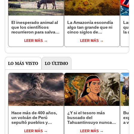
El inesperado animal al
La Amazonía escondía
Las 
que los científicos
algo tan grande que ni
que s
recurrieron para salvar
cinco siglos de
la de
la naturaleza: la
exploraciones lograron
pose
LEER MÁS
LEER MÁS
reintroducción de un
encontrarlo: el hallazgo
simil
asno salvaje está
podría cambiar todo lo
convirtiendo el desierto
que se sabía sobre su
en un paisaje con más
pasado
vida
LO MÁS VISTO
LO ÚLTIMO
Hace más de 400 años,
¿Y si el tesoro más
Busca
un volcán de Perú
buscado del
expe
sepultó pueblos y
Tahuantinsuyo nunca
a viv
provocó uno de los
estuvo donde todos
una 
LEER MÁS
LEER MÁS
veranos más fríos de la
pensaban? Una nueva
cuida