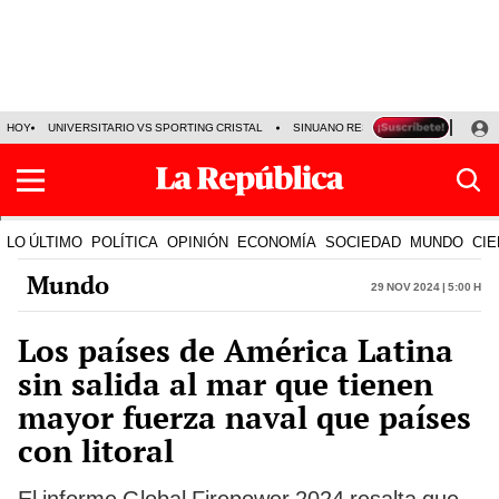
HOY
UNIVERSITARIO VS SPORTING CRISTAL
SINUANO RESULTADOS HOY
CA
LO ÚLTIMO
POLÍTICA
OPINIÓN
ECONOMÍA
SOCIEDAD
MUNDO
CIE
Mundo
29 Nov 2024 | 5:00 h
Los países de América Latina
sin salida al mar que tienen
mayor fuerza naval que países
con litoral