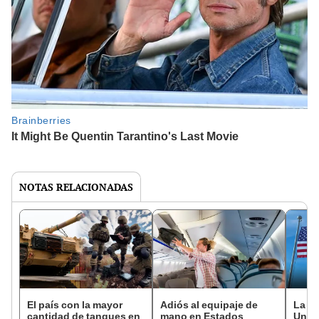
NOTAS RELACIONADAS
El país con la mayor
Adiós al equipaje de
La ae
cantidad de tanques en
mano en Estados
Unid