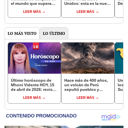
el mundo que supera
Unidos: esta es la nueva
Delta
casi 4 veces a Estados
normativa en los
prime
LEER MÁS
LEER MÁS
Unidos, según ranking
aviones a partir del 1 de
Starb
2024
septiembre
LO MÁS VISTO
LO ÚLTIMO
Último horóscopo de
Hace más de 400 años,
Un nu
Mhoni Vidente HOY, 15
un volcán de Perú
los 3
de abril de 2026: revisa
sepultó pueblos y
Suda
las predicciones de tu
provocó uno de los
muda
LEER MÁS
LEER MÁS
signo y entérate si te
veranos más fríos de la
qué 
espera un día
historia: sigue bajo
Perú
afortunado
monitoreo