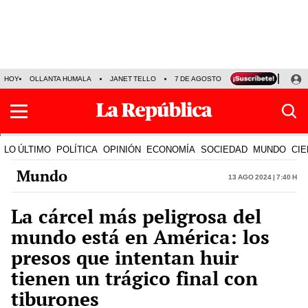
HOY
OLLANTA HUMALA
JANET TELLO
7 DE AGOSTO
TINKA RESULTADOS
LO ÚLTIMO
POLÍTICA
OPINIÓN
ECONOMÍA
SOCIEDAD
MUNDO
CIE
Mundo
13 Ago 2024 | 7:40 h
La cárcel más peligrosa del
mundo está en América: los
presos que intentan huir
tienen un trágico final con
tiburones