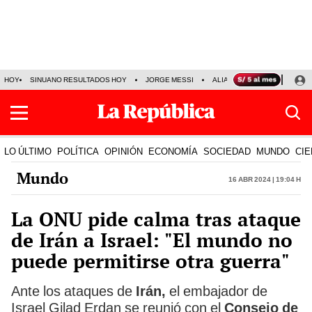
HOY
SINUANO RESULTADOS HOY
JORGE MESSI
ALIANZA LIMA VS SPORT BO
LO ÚLTIMO
POLÍTICA
OPINIÓN
ECONOMÍA
SOCIEDAD
MUNDO
CIE
Mundo
16 Abr 2024 | 19:04 h
La ONU pide calma tras ataque
de Irán a Israel: "El mundo no
puede permitirse otra guerra"
Ante los ataques de
Irán,
el embajador de
Israel Gilad Erdan se reunió con el
Consejo de