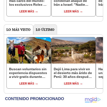
más caros del mundo:
condenan ataque de
de in
los exclusivos Rolex no
Irán a Israel: "Nadie
Irán 
figuran en el primer
quiere más
y dr
LEER MÁS
LEER MÁS
lugar
derramamiento de
repre
sangre"
LO MÁS VISTO
LO ÚLTIMO
Buscan voluntarios sin
Dejó Lima para vivir en
Hace
experiencia dispuestos
el desierto más árido de
un vo
a vivir gratis durante
Perú: 30 años después,
sepul
una semana: para
un rebaño de llamas
prov
LEER MÁS
LEER MÁS
cuidar caballos, burros
creó un sorprendente
veran
y otros animales
ecosistema
histo
rescatados en un
moni
refugio por 2 horas