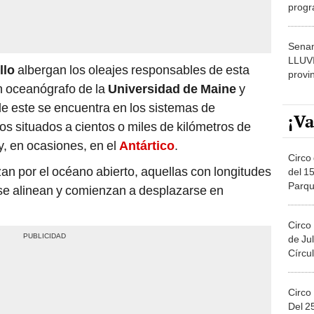
progr
dónde
Senam
LLUV
llo
albergan los oleajes responsables de esta
provi
n oceanógrafo de la
Universidad de Maine
y
 de este se encuentra en los sistemas de
¡Va
os situados a cientos o miles de kilómetros de
y, en ocasiones, en el
Antártico
.
Circo 
an por el océano abierto, aquellas con longitudes
del 15
Parqu
 se alinean y comienzan a desplazarse en
Migue
Circo
de Jul
Círcul
Circo
Del 2