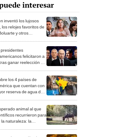
puede interesar
n inventó los lujosos
 los relojes favoritos de
Boluarte y otros
dentes de
oamérica?
presidentes
americanos felicitaron a
 tras ganar reelección en
 por quinta vez?
bre los 4 países de
érica que cuentan con
yor reserva de agua de
rra
esperado animal al que
entíficos recurrieron para
 la naturaleza: la
roducción de un asno
e está convirtiendo el