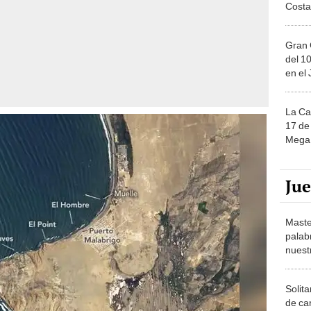
Costa
Gran 
del 10
en el
La Ca
17 de 
Mega 
Ju
Maste
palab
nuest
Solita
de ca