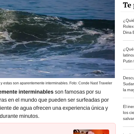
Te 
¿Quié
Rolex,
Dina 
presi
Latin
¿Qué 
latino
Putin
Rusia
Descu
 y estas son aparentemente interminables. Foto: Conde Nast Traveler
Sudam
la ma
emente interminables
son famosas por su
la Tie
tras en el mundo que pueden ser surfeadas por
El in
iente de agua ofrecen una experiencia única y
los ci
 durante minutos.
salvar
reint
salvaj