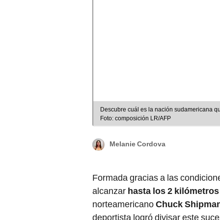
Descubre cuál es la nación sudamericana que
Foto: composición LR/AFP
Melanie Cordova
Formada gracias a las condicione
alcanzar
hasta los 2 kilómetros
norteamericano
Chuck Shipma
deportista logró divisar este su