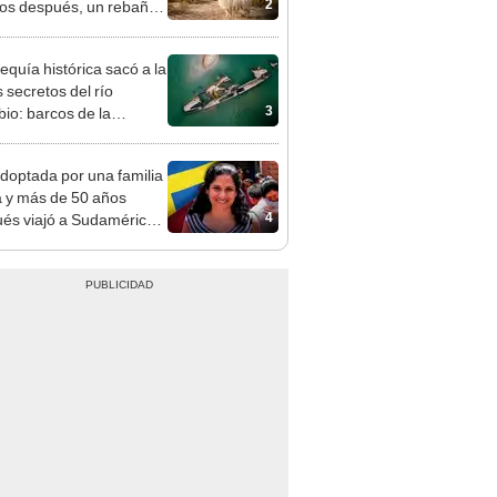
2
os después, un rebaño
amas creó un
endente ecosistema
equía histórica sacó a la
s secretos del río
3
io: barcos de la
da Guerra Mundial,
es de mamut y más
doptada por una familia
 y más de 50 años
4
és viajó a Sudamérica
sca de sus raíces:
ntré esa parte faltante"