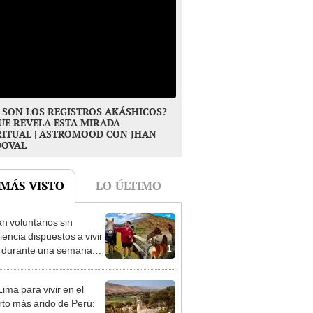
 SON LOS REGISTROS AKÁSHICOS?
UE REVELA ESTA MIRADA
RITUAL | ASTROMOOD CON JHAN
DOVAL
 MÁS VISTO
LO ÚLTIMO
n voluntarios sin
iencia dispuestos a vivir
1
s durante una semana:
cuidar caballos, burros y
 animales rescatados en
ima para vivir en el
fugio por 2 horas
rto más árido de Perú: