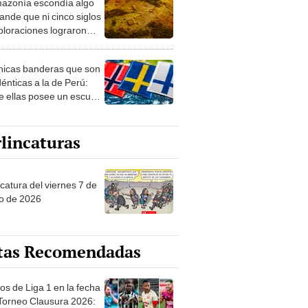
azonía escondía algo
rto en un paisaje con
ande que ni cinco siglos
ida
ploraciones lograron
rarlo: el hallazgo
a cambiar todo lo que se
nicas banderas que son
 sobre su pasado
dénticas a la de Perú:
e ellas posee un escudo
imilar
lincaturas
catura del viernes 7 de
o de 2026
tas Recomendadas
os de Liga 1 en la fecha
 Torneo Clausura 2026: