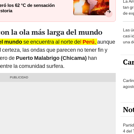
La Am
desie
ró los 62 °C de sensación
tan gr
más v
istoria
de ex
encont
podrí
on la ola más larga del mundo
Las ú
sabía
casi i
del mundo
se encuentra al norte de
l
Perú
,
aunque
una d
muy s
l certeza, las ondas que parecen no tener fin y
uero de
Puerto Malabrigo (Chicama)
han
Car
entre la comunidad surfera.
Carlin
agost
No
Partid
4 del