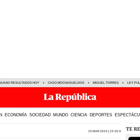
NUANO RESULTADOS HOY
CASO MOCHASUELDOS
MIGUEL TORRES
LEY PU
N
ECONOMÍA
SOCIEDAD
MUNDO
CIENCIA
DEPORTES
ESPECTÁCU
TE R
19 Mar 2024 | 15:30 h