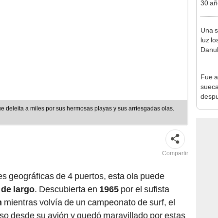
30 añ
de ll
sorpr
Una s
luz lo
Danub
Segun
fósil
Fue a
sueca
despu
en bu
 deleita a miles por sus hermosas playas y sus arriesgadas olas.
"Enco
Compartir
s geográficas de 4 puertos, esta ola puede
 de largo
. Descubierta en
1965
por el sufista
n
mientras volvía de un campeonato de surf, el
ceso desde su avión y quedó maravillado por estas