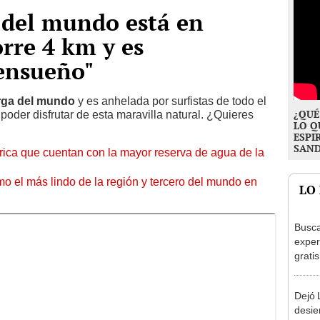
 del mundo está en
rre 4 km y es
"ensueño"
arga del mundo
y es anhelada por surfistas de todo el
¿QUÉ
oder disfrutar de esta maravilla natural. ¿Quieres
LO Q
ESPI
SAN
ica que cuentan con la mayor reserva de agua de la
o el más lindo de la región y tercero del mundo en
LO
Busca
exper
grati
para 
otros
Dejó L
un re
desie