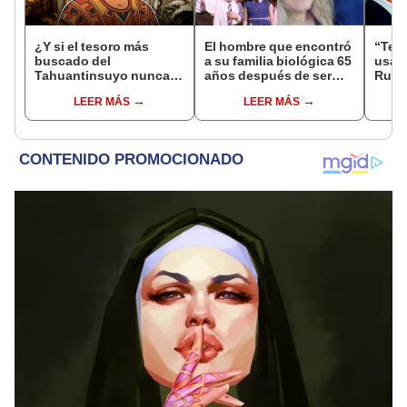
¿Y si el tesoro más
El hombre que encontró
“Ten
buscado del
a su familia biológica 65
usar 
Tahuantinsuyo nunca
años después de ser
Rusia
estuvo donde todos
abandonado: "Siento
nucle
LEER MÁS
LEER MÁS
pensaban? Una nueva
compasión por mi
Occi
teoría reabre el misterio
madre, hizo lo que
de Atahualpa
pudo"