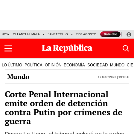
HOY
OLLANTA HUMALA
JANET TELLO
7 DE AGOSTO
TINKA RESULTADOS
LO ÚLTIMO
POLÍTICA
OPINIÓN
ECONOMÍA
SOCIEDAD
MUNDO
CIE
Mundo
17 Mar 2023 | 19:08 h
Corte Penal Internacional
emite orden de detención
contra Putin por crímenes de
guerra