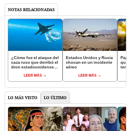
NOTAS RELACIONADAS
¿Cómo fue el ataque del
Estados Unidos y Rusia
Papa
caza ruso que derribó el
chocan en un incidente
que e
dron estadounidense
aéreo
terce
sobre el mar Negro?
"El c
LEER MÁS
LEER MÁS
Ucra
LO MÁS VISTO
LO ÚLTIMO