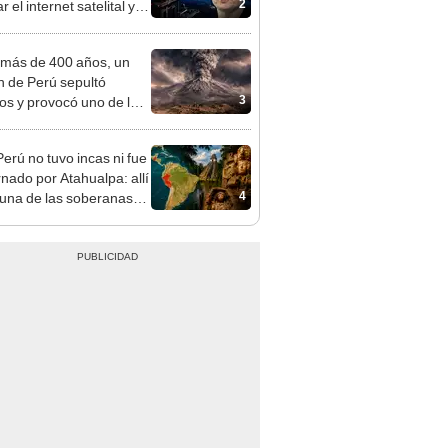
2
 el internet satelital y
ar redes como Starlink
on Musk
más de 400 años, un
n de Perú sepultó
3
os y provocó uno de los
os más fríos de la
ria: sigue bajo monitoreo
Perú no tuvo incas ni fue
nado por Atahualpa: allí
4
 una de las soberanas
poderosas del mundo
uo