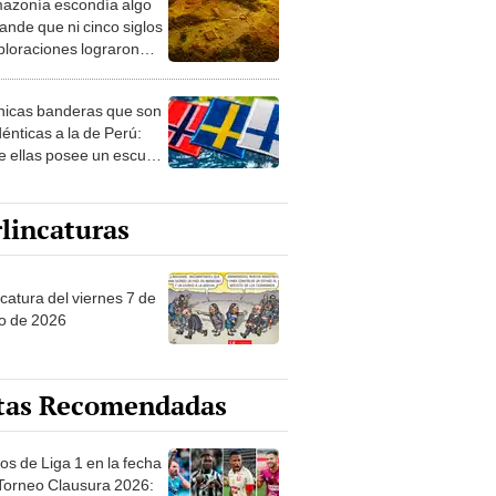
azonía escondía algo
rto en un paisaje con
ande que ni cinco siglos
ida
ploraciones lograron
rarlo: el hallazgo
a cambiar todo lo que se
nicas banderas que son
 sobre su pasado
dénticas a la de Perú:
e ellas posee un escudo
imilar
lincaturas
catura del viernes 7 de
o de 2026
tas Recomendadas
os de Liga 1 en la fecha
 Torneo Clausura 2026: