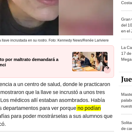
Costa
Gran 
del 10
en el
la llave incrustada en su rostro. Foto: Kennedy News/Renée Lariviere
La Ca
17 de 
Mega 
to por maltrato demandará a
nci
Ju
encia a un centro de salud, donde le practicaron
mostraron que la llave se incrustó a unos tres
Maste
 “Los médicos allí estaban asombrados. Había
palab
nuest
s departamentos para ver porque
no podían
rafías para poder mostrárselas a sus alumnos que
Solita
có.
de ca