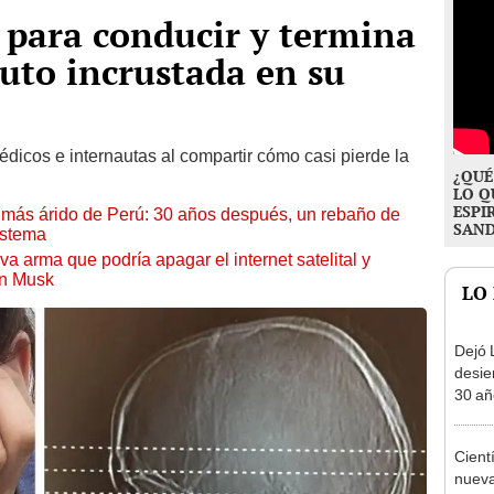
a para conducir y termina
auto incrustada en su
dicos e internautas al compartir cómo casi pierde la
¿QUÉ
LO Q
ESPI
to más árido de Perú: 30 años después, un rebaño de
SAN
istema
a arma que podría apagar el internet satelital y
on Musk
LO
Dejó L
desie
30 añ
de ll
sorpr
Cient
nueva