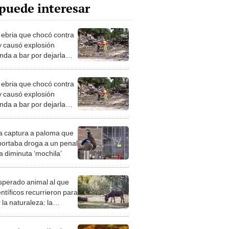
puede interesar
 ebria que chocó contra
y causó explosión
da a bar por dejarla
rracharse
 ebria que chocó contra
y causó explosión
da a bar por dejarla
rracharse
ía captura a paloma que
portaba droga a un penal
a diminuta ‘mochila’
esperado animal al que
entíficos recurrieron para
 la naturaleza: la
roducción de un asno
e está convirtiendo el