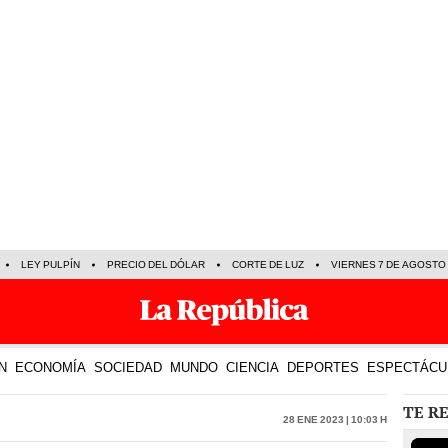
LEY PULPÍN
PRECIO DEL DÓLAR
CORTE DE LUZ
VIERNES 7 DE AGOSTO
N
ECONOMÍA
SOCIEDAD
MUNDO
CIENCIA
DEPORTES
ESPECTÁCU
TE R
28 Ene 2023 | 10:03 h