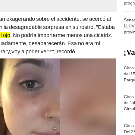
progr
dónde
 exagerando sobre el accidente, se acercó al
Senam
LLUV
n la desagradable sorpresa en su rostro. "Estaba
provi
i ojo
. No podría importarme menos una cicatriz.
ecuadamente, desaparecerán. Esa no era mi
¡Va
a:'¿Voy a poder ver?'", recordó.
Circo 
del 15
Parqu
Migue
Circo
de Jul
Círcul
Circo
Del 2