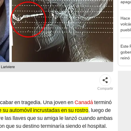
apagar
afect
de El
Hace 
volcá
puebl
veran
histo
Este 
gober
reinó
más 
Lariviere
antig
Compartir
abar en tragedia. Una joven en
Canadá
terminó
e su automóvil incrustadas en su rostro
, luego de
ire las llaves que su amiga le lanzó cuando ambas
on que su destino terminaría siendo el hospital.