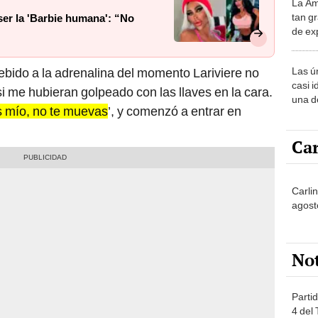
La Am
desie
tan gr
ser la 'Barbie humana': “No
más v
de ex
encont
podrí
Las ú
debido a la adrenalina del momento Lariviere no
sabía
casi i
si me hubieran golpeado con las llaves en la cara.
una d
s mío, no te muevas
’, y comenzó a entrar en
muy s
Car
Carlin
agost
No
Partid
4 del