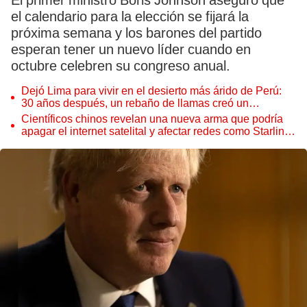
El primer ministro Boris Johnson aseguró que
el calendario para la elección se fijará la
próxima semana y los barones del partido
esperan tener un nuevo líder cuando en
octubre celebren su congreso anual.
Dejó Lima para vivir en el desierto más árido de Perú:
30 años después, un rebaño de llamas creó un
sorprendente ecosistema
Científicos chinos revelan una nueva arma que podría
apagar el internet satelital y afectar redes como Starlink
de Elon Musk