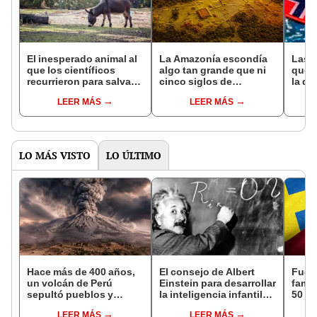
El inesperado animal al
La Amazonía escondía
Las 
que los científicos
algo tan grande que ni
que s
recurrieron para salvar
cinco siglos de
la de
la naturaleza: la
exploraciones lograron
pose
LEER MÁS
LEER MÁS
reintroducción de un
encontrarlo: el hallazgo
simil
asno salvaje está
podría cambiar todo lo
convirtiendo el desierto
que se sabía sobre su
en un paisaje con más
pasado
vida
LO MÁS VISTO
LO ÚLTIMO
Hace más de 400 años,
El consejo de Albert
Fue 
un volcán de Perú
Einstein para desarrollar
famil
sepultó pueblos y
la inteligencia infantil
50 añ
provocó uno de los
no tiene que ver con las
Suda
LEER MÁS
LEER MÁS