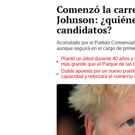
Comenzó la carre
Johnson: ¿quiéne
candidatos?
Acorralado por el Partido Conservado
aunque seguirá en el cargo de primer
Plantó un árbol durante 40 años y 
más grande que el Parque de las
Dubái apuesta por un nuevo puert
capacidad y reforzará el comercio