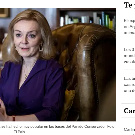
Te 
El ex
en Ar
anima
bosqu
Patag
Los 3
mundo
vocal
Améri
Las ú
casi i
una d
muy s
Car
s, se ha hecho muy popular en las bases del Partido Conservador. Foto:
Carli
El País