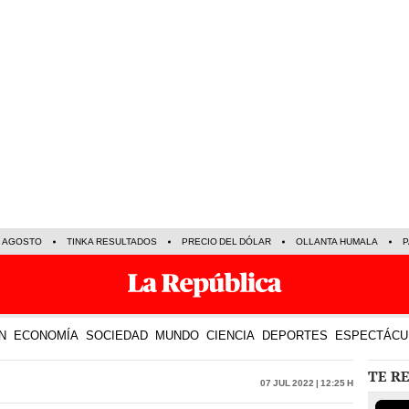
E AGOSTO
TINKA RESULTADOS
PRECIO DEL DÓLAR
OLLANTA HUMALA
P
N
ECONOMÍA
SOCIEDAD
MUNDO
CIENCIA
DEPORTES
ESPECTÁCU
TE R
07 Jul 2022 | 12:25 h