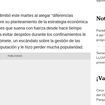
agost
mitió este martes al alegar “diferencias
No
e su planteamiento de la estrategia económica
bres que suena con fuerza desde hace tiempo
Partid
ra evitar despidos durante los confinamientos le
4 del
progr
binete, un escándalo sobre la gestión de las
dónde
putación y le hizo perder mucha popularidad.
Senam
LLUV
provi
¡Va
Circo 
del 15
Parqu
Migue