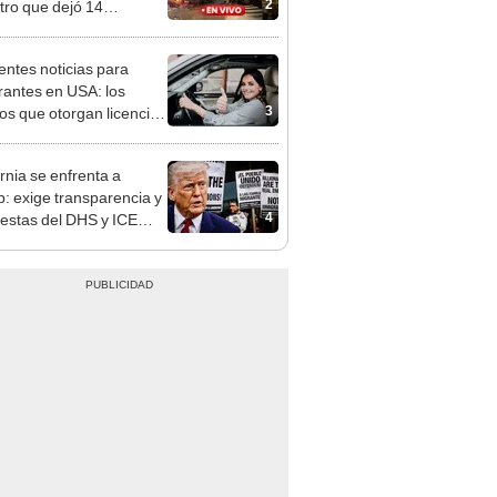
2
stro que dejó 14
olanos fallecidos
entes noticias para
rantes en USA: los
3
os que otorgan licencias
nducir a
cumentados en 2025
ornia se enfrenta a
: exige transparencia y
4
estas del DHS y ICE
 arrestos de inmigrantes
cumentados