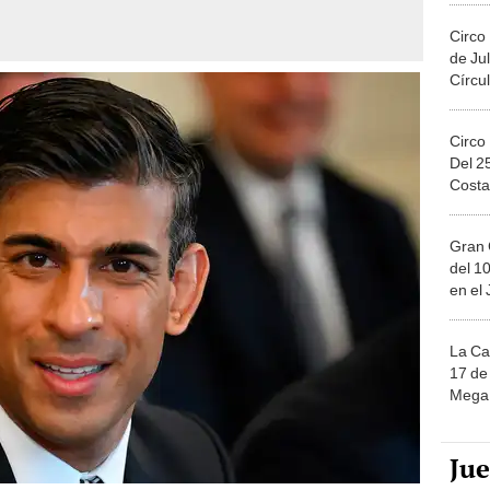
Circo
de Jul
Círcul
Circo
Del 2
Costa
Gran 
del 10
en el
La Ca
17 de 
Mega 
Ju