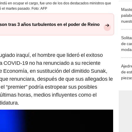
hindú en ocupar el cargo, fue uno de los dos destacados ministros que
ió el martes pasado. Foto: AFP
Maste
palab
nuest
on tras 3 años turbulentos en el poder de Reino
Solita
de ca
moda.
giado iraquí, el hombre que lideró el exitoso
demue
a COVID-19 no ha renunciado a su reciente
Ajedre
de Economía, en sustitución del dimitido Sunak,
de es
piezas
que renunciara, después de que sus allegados le
consi
el “premier” podría estropear sus posibles
 últimas horas, medios influyentes como el
idatura.