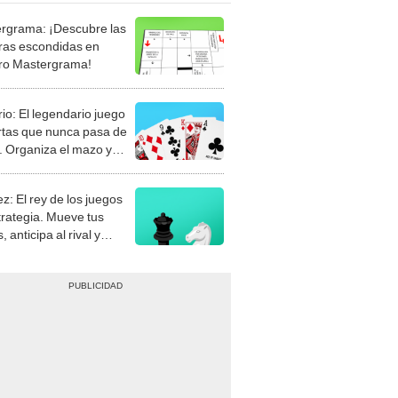
rgrama: ¡Descubre las
ras escondidas en
ro Mastergrama!
rio: El legendario juego
rtas que nunca pasa de
 Organiza el mazo y
stra tu habilidad.
z: El rey de los juegos
trategia. Mueve tus
, anticipa al rival y
gue el jaque mate.