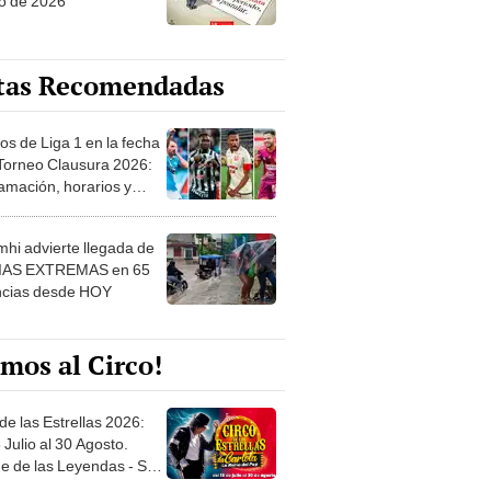
o de 2026
tas Recomendadas
os de Liga 1 en la fecha
 Torneo Clausura 2026:
amación, horarios y
 ver
hi advierte llegada de
IAS EXTREMAS en 65
ncias desde HOY
mos al Circo!
de las Estrellas 2026:
 Julio al 30 Agosto.
e de las Leyendas - San
l