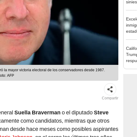
sinie
venez
Excel
inmig
estad
de co
indo
Calif
Trump
respu
sobre
ó la mayor victoria electoral de los conservadores desde 1987.
indo
Foto: AFP
Compartir
general
Suella Braverman
o el diputado
Steve
camente como candidatos, mientras que otros
nan desde hace meses como posibles aspirantes