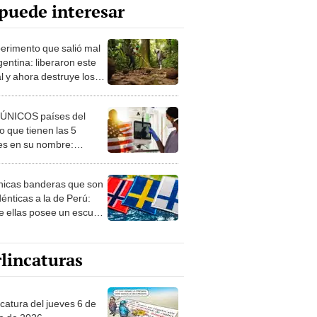
puede interesar
perimento que salió mal
gentina: liberaron este
l y ahora destruye los
es milenarios de la
onia
 ÚNICOS países del
 que tienen las 5
es en su nombre:
ca cuenta con uno
nicas banderas que son
dénticas a la de Perú:
e ellas posee un escudo
imilar
lincaturas
ncatura del jueves 6 de