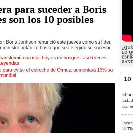
ra para suceder a Boris
s son los 10 posibles
r, Boris Jonhson renunció este jueves como su líder,
¿QUÉ
 ministro británico hasta que sea elegido su sucesor.
LO Q
ESPI
transformó una isla: hoy es un bosque casi 6 veces
SAN
 Leyendas
o para evitar el estrecho de Ormuz: aumentará 13% su
 mundial
LO
El 'ar
Estad
las m
guerr
Incen
ÚLTI