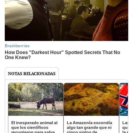
NOTAS RELACIONADAS
El inesperado animal al
La Amazonía escondía
Las 
que los científicos
algo tan grande que ni
que s
recurrieron para salvar
cinco siglos de
la de