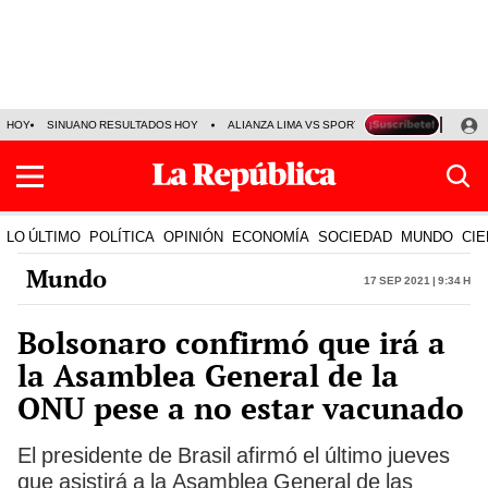
HOY
SINUANO RESULTADOS HOY
ALIANZA LIMA VS SPORT BOYS
JORGE MES
LO ÚLTIMO
POLÍTICA
OPINIÓN
ECONOMÍA
SOCIEDAD
MUNDO
CIE
Mundo
17 Sep 2021 | 9:34 h
Bolsonaro confirmó que irá a
la Asamblea General de la
ONU pese a no estar vacunado
El presidente de Brasil afirmó el último jueves
que asistirá a la Asamblea General de las