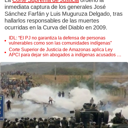
La
Corte Suprema de Justicia
ordenó la
inmediata captura de los generales José
Sánchez Farfán y Luis Muguruza Delgado, tras
hallarlos responsables de las muertes
ocurridas en la Curva del Diablo en 2009.
IDL: “El PJ no garantiza la defensa de personas
vulnerables como son las comunidades indígenas”
Corte Superior de Justicia de Amazonas aplica Ley
APCI para dejar sin abogados a indígenas acusados por
el Baguazo