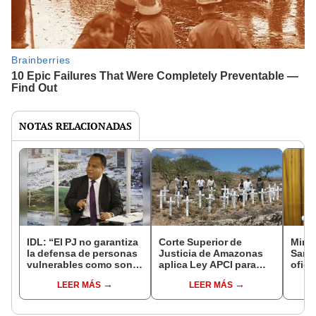
NOTAS RELACIONADAS
IDL: “El PJ no garantiza
Corte Superior de
Minis
la defensa de personas
Justicia de Amazonas
Santi
vulnerables como son
aplica Ley APCI para
ofici
las comunidades
dejar sin abogados a
en la
LEER MÁS
LEER MÁS
indígenas”
indígenas acusados por
de la
el Baguazo
Julia