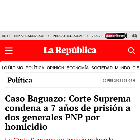
HOY
TINKA RESULTADOS
PRECIO DEL DÓLAR
7 DE AGOSTO
OLLANTA H
LO ÚLTIMO
POLÍTICA
OPINIÓN
ECONOMÍA
SOCIEDAD
MUNDO
CIE
Política
25 Feb 2026 | 23:04 h
Caso Baguazo: Corte Suprema
condena a 7 años de prisión a
dos generales PNP por
homicidio