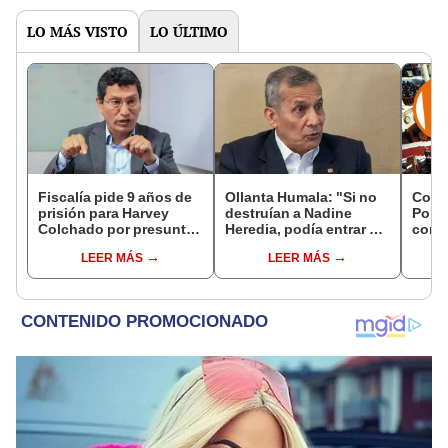
LO MÁS VISTO
LO ÚLTIMO
Fiscalía pide 9 años de
Ollanta Humala: "Si no
Cong
prisión para Harvey
destruían a Nadine
Popul
Colchado por presunta
Heredia, podía entrar en
comis
negociación
el 2021 o el 2026"
Cáma
LEER MÁS
LEER MÁS
incompatible y falsedad
ideológica