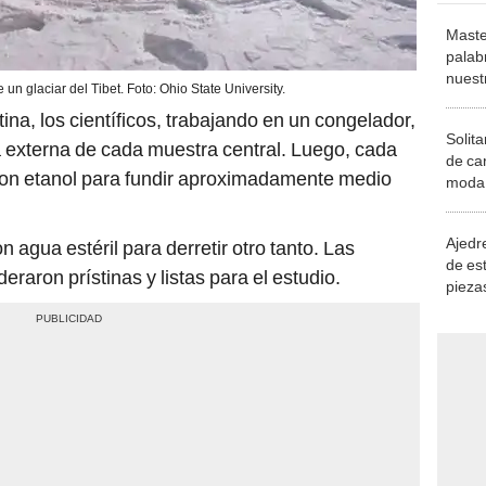
Maste
palab
nuest
 un glaciar del Tibet. Foto: Ohio State University.
ina, los científicos, trabajando en un congelador,
Solita
a externa de cada muestra central. Luego, cada
de ca
con etanol para fundir aproximadamente medio
moda.
demue
Ajedre
agua estéril para derretir otro tanto. Las
de es
aron prístinas y listas para el estudio.
piezas
consi