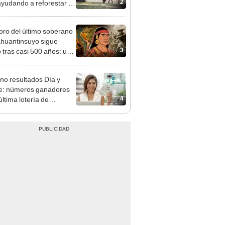
2
ayudando a reforestar el
stema de forma natural
soro del último soberano
ahuantinsuyo sigue
3
o tras casi 500 años: un
ental plantea una
 teoría
no resultados Día y
e: números ganadores
4
última lotería de
bia de HOY miércoles 5
osto