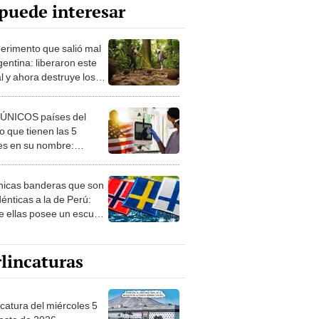
puede interesar
perimento que salió mal
gentina: liberaron este
l y ahora destruye los
es milenarios de la
onia
 ÚNICOS países del
 que tienen las 5
es en su nombre:
ca cuenta con uno
nicas banderas que son
dénticas a la de Perú:
e ellas posee un escudo
imilar
lincaturas
ncatura del miércoles 5