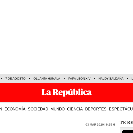
7 DE AGOSTO
OLLANTA HUMALA
PAPA LEÓN XIV
NALDY SALDAÑA
N
ECONOMÍA
SOCIEDAD
MUNDO
CIENCIA
DEPORTES
ESPECTÁCU
TE R
03 Mar 2020 | 9:25 h