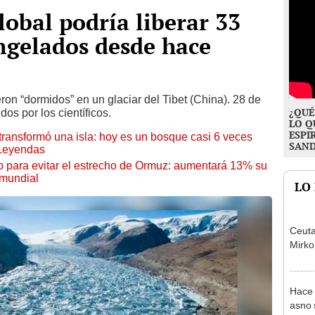
obal podría liberar 33
ongelados desde hace
ron “dormidos” en un glaciar del Tibet (China). 28 de
¿QUÉ
os por los científicos.
LO Q
ESPI
transformó una isla: hoy es un bosque casi 6 veces
SAN
 Leyendas
o para evitar el estrecho de Ormuz: aumentará 13% su
 mundial
LO
Ceuta
Mirko
Hace 
asno 