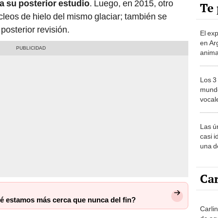
ra su posterior estudio
. Luego, en 2015, otro
Te 
leos de hielo del mismo glaciar; también se
osterior revisión.
El ex
en Ar
anima
bosqu
Patag
Los 3
mundo
vocal
Améri
Las ú
casi i
una d
muy s
Car
qué estamos más cerca que nunca del fin?
Carli