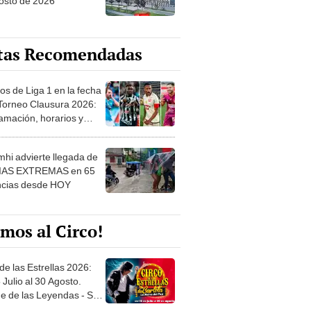
osto de 2026
tas Recomendadas
os de Liga 1 en la fecha
 Torneo Clausura 2026:
amación, horarios y
 ver
hi advierte llegada de
IAS EXTREMAS en 65
ncias desde HOY
mos al Circo!
de las Estrellas 2026:
 Julio al 30 Agosto.
e de las Leyendas - San
l