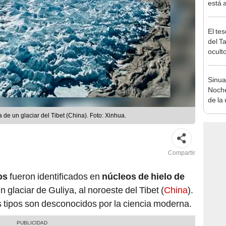
está 
ecosi
El te
del T
ocult
docum
nueva
Sinua
Noch
de la 
Colom
 de un glaciar del Tibet (China). Foto: Xinhua.
de ag
Compartir
os
fueron identificados en
núcleos de hielo de
 glaciar de Guliya, al noroeste del Tibet (
China
).
os tipos son desconocidos por la ciencia moderna.