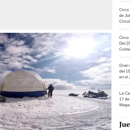
Circo
de Jul
Círcul
Circo
Del 2
Costa
Gran 
del 10
en el
La Ca
17 de 
Mega 
Ju