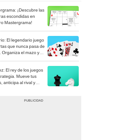
rgrama: ¡Descubre las
ras escondidas en
ro Mastergrama!
rio: El legendario juego
rtas que nunca pasa de
 Organiza el mazo y
stra tu habilidad.
z: El rey de los juegos
trategia. Mueve tus
, anticipa al rival y
gue el jaque mate.