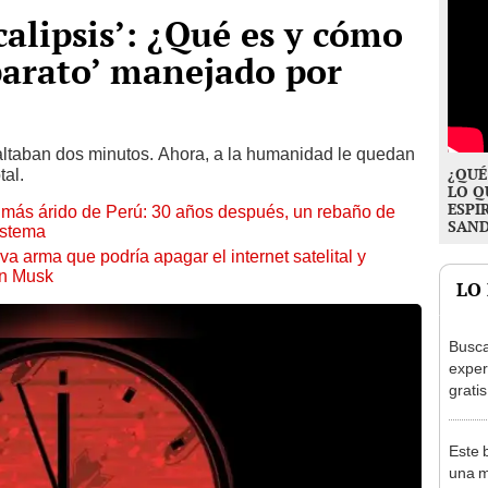
calipsis’: ¿Qué es y cómo
parato’ manejado por
altaban dos minutos. Ahora, a la humanidad le quedan
¿QUÉ
tal.
LO Q
ESPI
to más árido de Perú: 30 años después, un rebaño de
SAN
istema
a arma que podría apagar el internet satelital y
on Musk
LO
Busca
exper
grati
para 
otros
Este 
un re
una m