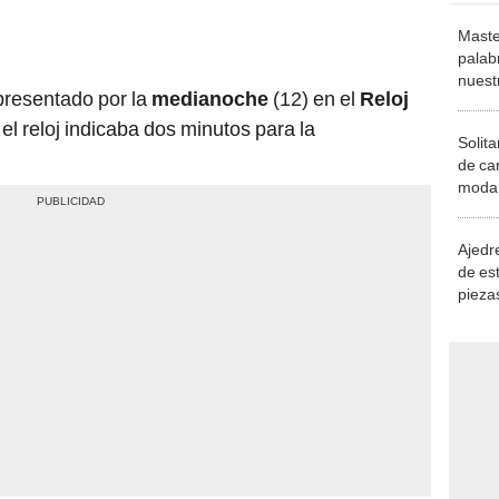
Maste
palab
nuest
epresentado por la
medianoche
(12) en el
Reloj
 el reloj indicaba dos minutos para la
Solita
de ca
moda.
demue
Ajedre
de es
piezas
consi