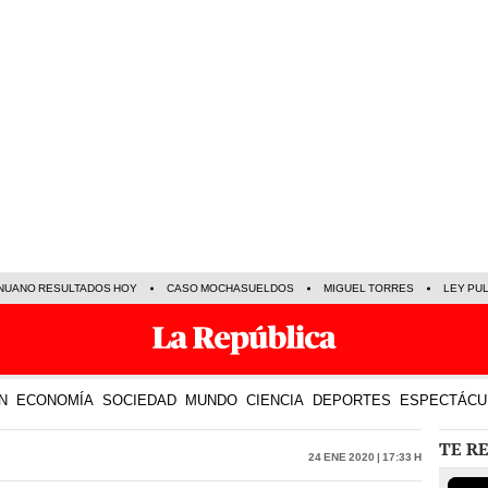
NUANO RESULTADOS HOY
CASO MOCHASUELDOS
MIGUEL TORRES
LEY PU
N
ECONOMÍA
SOCIEDAD
MUNDO
CIENCIA
DEPORTES
ESPECTÁCU
TE R
24 Ene 2020 | 17:33 h