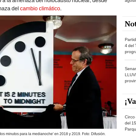
 a la amenaza del holocausto nuclear, desde
agost
naza del
cambio climático
.
No
Partid
4 del
progr
dónde
Senam
LLUV
provi
¡Va
Circo 
del 15
Parqu
dos minutos para la medianoche' en 2018 y 2019. Foto: Difusión.
Migue