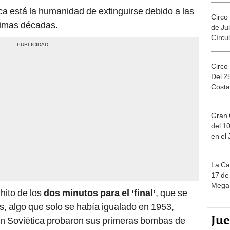
ca está la humanidad de extinguirse debido a las
Circo
ltimas décadas.
de Jul
Círcul
Circo
Del 2
Costa
Gran 
del 10
en el
La Ca
17 de 
Mega 
 hito de los
dos minutos para el ‘final’
, que se
, algo que solo se había igualado en 1953,
Ju
ón Soviética probaron sus primeras bombas de