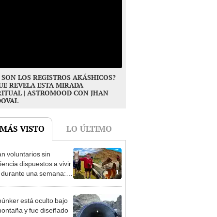
 SON LOS REGISTROS AKÁSHICOS?
UE REVELA ESTA MIRADA
RITUAL | ASTROMOOD CON JHAN
DOVAL
 MÁS VISTO
LO ÚLTIMO
n voluntarios sin
iencia dispuestos a vivir
1
s durante una semana:
cuidar caballos, burros y
 animales rescatados en
búnker está oculto bajo
fugio por 2 horas
ontaña y fue diseñado