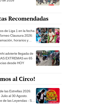
o de 2026
tas Recomendadas
os de Liga 1 en la fecha
 Torneo Clausura 2026:
amación, horarios y
 ver
hi advierte llegada de
IAS EXTREMAS en 65
ncias desde HOY
mos al Circo!
de las Estrellas 2026:
 Julio al 30 Agosto.
e de las Leyendas - San
l