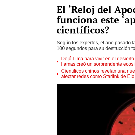
El ‘Reloj del Apo
funciona este ‘a
científicos?
Según los expertos, el año pasado f
100 segundos para su destrucción to
Dejó Lima para vivir en el desier
llamas creó un sorprendente ecos
Científicos chinos revelan una nuev
afectar redes como Starlink de El