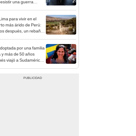
2
resistir una guerra
r: tiene 15 edificios
ima para vivir en el
rto más árido de Perú:
3
os después, un rebaño
amas creó un
endente ecosistema
doptada por una familia
 y más de 50 años
4
és viajó a Sudamérica
sca de sus raíces:
ntré esa parte faltante"