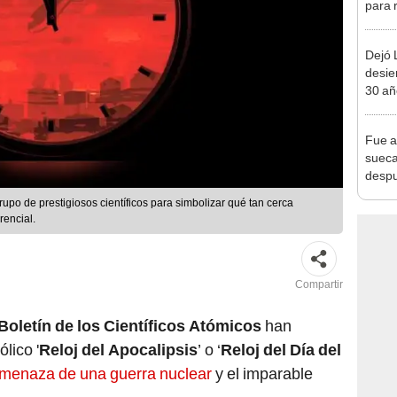
para 
nuclea
Dejó L
desie
30 añ
de ll
sorpr
Fue a
sueca
despu
en bu
rupo de prestigiosos científicos para simbolizar qué tan cerca
"Enco
rencial.
Compartir
Boletín de los Científicos Atómicos
han
lico '
Reloj del Apocalipsis
’ o ‘
Reloj del Día del
menaza de una guerra nuclear
y el imparable