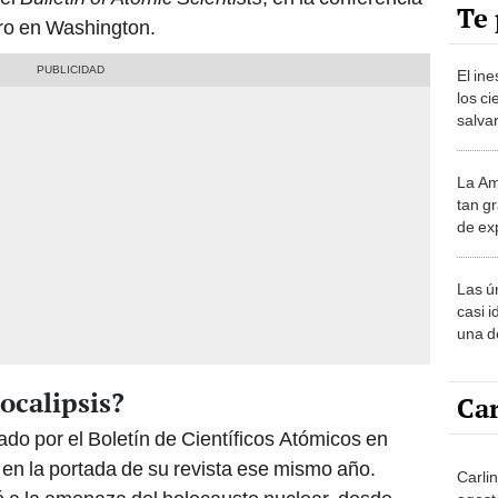
Te 
ro en Washington.
El in
los ci
salvar
reint
salvaj
La Am
desie
tan gr
más v
de ex
encont
podrí
Las ú
sabía
casi i
una d
muy s
ocalipsis?
Car
ado por el Boletín de Científicos Atómicos en
 en la portada de su revista ese mismo año.
Carlin