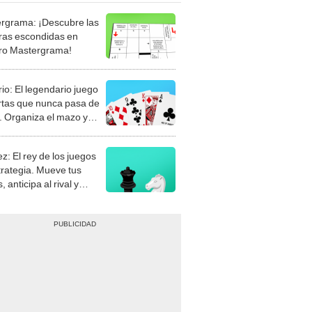
rgrama: ¡Descubre las
ras escondidas en
ro Mastergrama!
rio: El legendario juego
rtas que nunca pasa de
 Organiza el mazo y
stra tu habilidad.
z: El rey de los juegos
trategia. Mueve tus
, anticipa al rival y
gue el jaque mate.