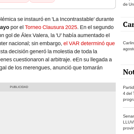
de Un
offsid
imagí
lémica se instauró en 'La Incontrastable' durante
Car
cayo
por el
Torneo Clausura 2025
. En el segundo
 gol de Álex Valera, la 'U' había aumentado el
nter nacional; sin embargo,
el VAR determinó que
Carli
agost
Esta decisión generó la molestia de toda la
enes cuestionaron al arbitraje. eEn su llegada a
egal de los merengues, anunció que tomarán
No
Partid
4 del
progr
dónde
Senam
LLUV
provi