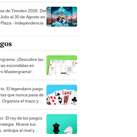
sa de Timoteo 2026: Del
Julio al 30 de Agosto en
Plaza - Independencia
egos
rgrama: ¡Descubre las
ras escondidas en
ro Mastergrama!
rio: El legendario juego
rtas que nunca pasa de
 Organiza el mazo y
stra tu habilidad.
z: El rey de los juegos
trategia. Mueve tus
, anticipa al rival y
gue el jaque mate.