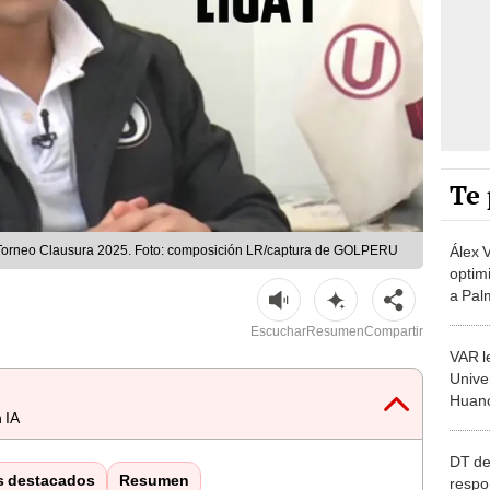
Te 
Álex V
l Torneo Clausura 2025. Foto: composición LR/captura de GOLPERU
optim
a Pal
Liber
Escuchar
Resumen
Compartir
por L
VAR le
prepa
Univer
Huanc
 IA
Incon
DT de
s destacados
Resumen
respo