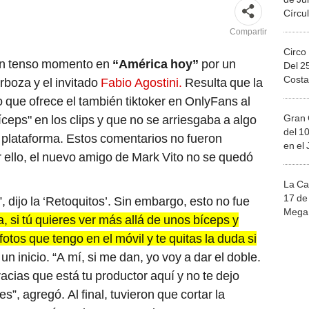
Círcul
Compartir
Circo
un tenso momento en
“América hoy”
por un
Del 2
Costa
rboza y el invitado
Fabio Agostini.
Resulta que la
 que ofrece el también tiktoker en OnlyFans al
Gran 
íceps" en los clips y que no se arriesgaba a algo
del 10
a plataforma. Estos comentarios no fueron
en el
 ello, el nuevo amigo de Mark Vito no se quedó
La Ca
17 de 
”, dijo la ‘Retoquitos’. Sin embargo, esto no fue
Mega 
, si tú quieres ver más allá de unos bíceps y
tos que tengo en el móvil y te quitas la duda si
n inicio. “A mí, si me dan, yo voy a dar el doble.
acias que está tu productor aquí y no te dejo
s”, agregó. Al final, tuvieron que cortar la