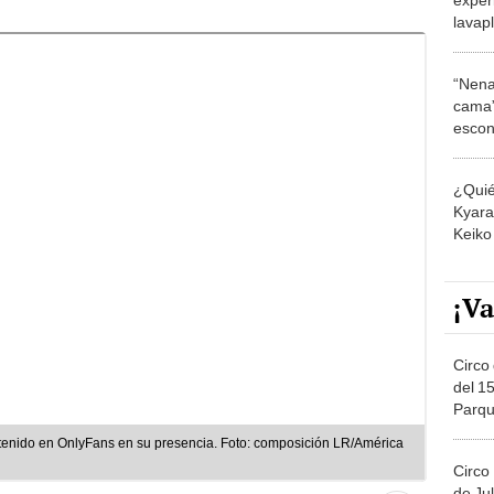
lavap
Lond
“Nena
cama”
escon
los E
¿Quié
Kyara 
Keiko 
contra
¡Va
Circo 
del 15
Parqu
Migue
ontenido en OnlyFans en su presencia. Foto: composición LR/América
Circo
de Jul