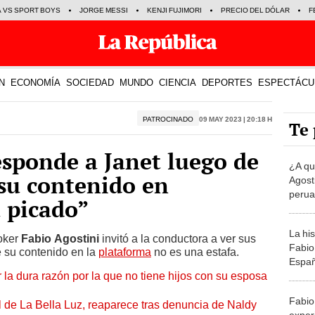
A VS SPORT BOYS
JORGE MESSI
KENJI FUJIMORI
PRECIO DEL DÓLAR
F
N
ECONOMÍA
SOCIEDAD
MUNDO
CIENCIA
DEPORTES
ESPECTÁCU
PATROCINADO
09 May 2023 | 20:18 h
Te 
esponde a Janet luego de
¿A qu
su contenido en
Agosti
peru
 picado”
La his
toker
Fabio Agostini
invitó a la conductora a ver sus
Fabio 
e su contenido en la
plataforma
no es una estafa.
Españ
 la dura razón por la que no tiene hijos con su esposa
Fabio
 de La Bella Luz, reaparece tras denuncia de Naldy
exper