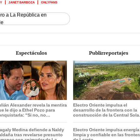
OY
JANET BARBOZA
ONLYFANS
ero a La República en
le
Espectáculos
Publirreportajes
ulián Alexander revela la mentira
Electro Oriente impulsa el
ue le dijo a Ethel Pozo para
desarrollo de la frontera con la
onquistarla: “Si no, no
construcción de la Central Sola
ubiéramos salido”
de San Antonio del Estrecho
agaly Medina defiende a Naldy
Electro Oriente impulsa energía
aldaña tras revelarse presunto
limpia y confiable en las fronte
omance con animador de La
de Loreto