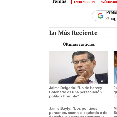
FABIO AGOSTINI
AMÉRICA H
Prefi
Goog
Lo Más Reciente
Últimas noticias
Jaime Delgado: "Lo de Harvey
J
Colchado es una persecución
q
política horrible”
c
h
Jaime Bayly: “Los políticos
M
peruanos, sean de izquierda o de
S
derecha, siempre encuentran la
r