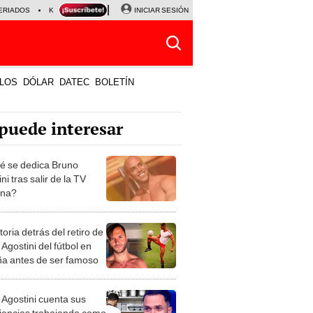
ERIADOS
KEIKO FUJIMORI
NALDY SALDAÑA
INICIAR SESIÓN
JAVIER MILEI
PARTIDOS DE
LOS
DÓLAR
DATEC
BOLETÍN
puede interesar
é se dedica Bruno
ni tras salir de la TV
ana?
toria detrás del retiro de
Agostini del fútbol en
a antes de ser famoso
 Agostini cuenta sus
iencias trabajando como