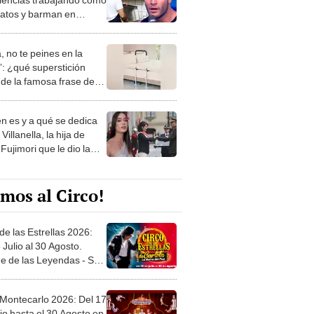
latos y barman en
res
, no te peines en la
: ¿qué superstición
de la famosa frase de
nanitos Verdes?
n es y a qué se dedica
Villanella, la hija de
Fujimori que le dio la
 a nivel nacional?
mos al Circo!
de las Estrellas 2026:
 Julio al 30 Agosto.
e de las Leyendas - San
l
 Montecarlo 2026: Del 17
io hasta el 30 Agosto en