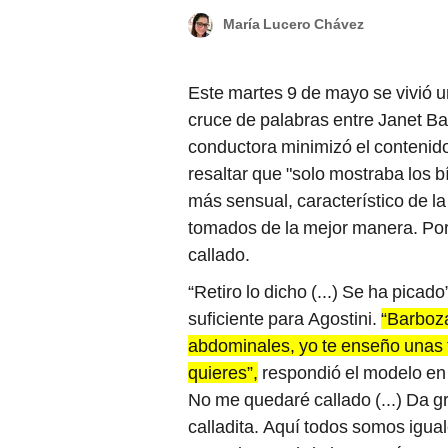
María Lucero Chávez
Este martes 9 de mayo se vivió 
cruce de palabras entre Janet Ba
conductora minimizó el contenido
resaltar que "solo mostraba los b
más sensual, característico de l
tomados de la mejor manera. Por
callado.
“Retiro lo dicho (...) Se ha picado
suficiente para Agostini.
“Barboza
abdominales, yo te enseño unas fo
quieres”,
respondió el modelo en u
No me quedaré callado (...) Da gr
calladita. Aquí todos somos iguale