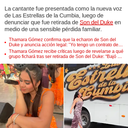
La cantante fue presentada como la nueva voz
de Las Estrellas de la Cumbia, luego de
denunciar que fue retirada de
Son del Duke
en
medio de una sensible pérdida familiar.
Thamara Gómez confirma que la echaron de Son del
Duke y anuncia acción legal: "Yo tengo un contrato de
por medio"
Thamara Gómez recibe críticas luego de revelarse a qué
grupo fichará tras ser retirada de Son del Duke: “Bajó un
peldaño”