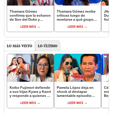
Thamara Gómez
Thamara Gómez recibe
¡No v
confirma que la echaron
críticas luego de
Duke
de Son del Duke y
revelarse a qué grupo
ficha
anuncia acción legal:
fichará tras ser retirada
la Cu
LEER MÁS
LEER MÁS
"Yo tengo un contrato
de Son del Duke: “Bajó
verd
de por medio"
un peldaño”
salid
LO MÁS VISTO
LO ÚLTIMO
Keiko Fujimori defiende
Pamela López deja en
Césa
a sus hijas Kyara y Kaori
shock al destapar
exdir
y responde a quienes la
lamentable episodio
Bella
llaman ‘suegra’ en vivo:
que vivió con dueños
denu
LEER MÁS
LEER MÁS
“No pueden decirme”
de La Bella Luz: "Hasta
Sald
el día de hoy ..."
pedid
la pr