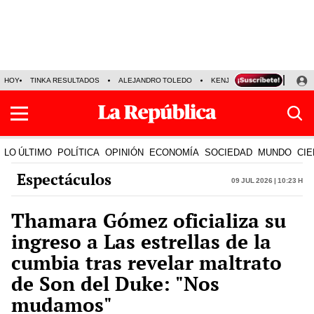
HOY
TINKA RESULTADOS
ALEJANDRO TOLEDO
KENJI FUJIMORI
PRECIO
LO ÚLTIMO
POLÍTICA
OPINIÓN
ECONOMÍA
SOCIEDAD
MUNDO
CIE
Espectáculos
09 Jul 2026 | 10:23 h
Thamara Gómez oficializa su
ingreso a Las estrellas de la
cumbia tras revelar maltrato
de Son del Duke: "Nos
mudamos"