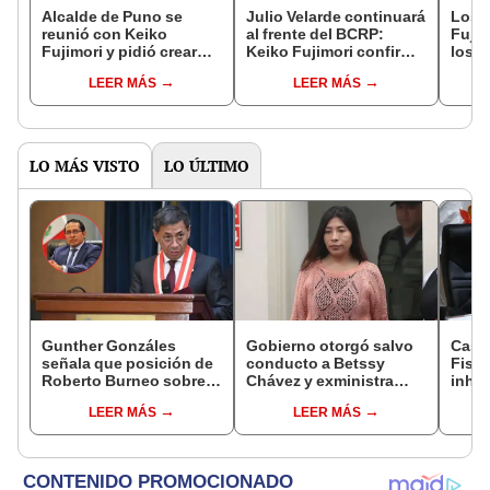
Alcalde de Puno se
Julio Velarde continuará
Los r
reunió con Keiko
al frente del BCRP:
Fujim
Fujimori y pidió crear
Keiko Fujimori confirmó
los e
comisión que
su permanencia por
trans
LEER MÁS
LEER MÁS
investigue muertes en
cinco años más
gobi
protestas
LO MÁS VISTO
LO ÚLTIMO
Gunther Gonzáles
Gobierno otorgó salvo
Caso
señala que posición de
conducto a Betssy
Fisca
Roberto Burneo sobre
Chávez y exministra
inhab
reelección de López
viajó a México en la
exco
LEER MÁS
LEER MÁS
Aliaga no representan al
madrugada
fujim
JNE
Cord