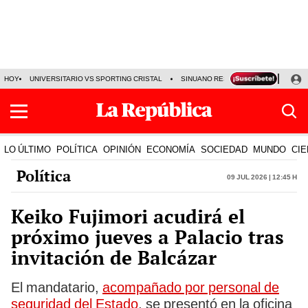
HOY
UNIVERSITARIO VS SPORTING CRISTAL
SINUANO RESULTADOS HOY
CA
LO ÚLTIMO
POLÍTICA
OPINIÓN
ECONOMÍA
SOCIEDAD
MUNDO
CIE
Política
09 Jul 2026 | 12:45 h
Keiko Fujimori acudirá el
próximo jueves a Palacio tras
invitación de Balcázar
El mandatario,
acompañado por personal de
seguridad del Estado
, se presentó en la oficina