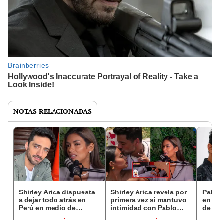
NOTAS RELACIONADAS
Shirley Arica dispuesta
Shirley Arica revela por
Pablo
a dejar todo atrás en
primera vez si mantuvo
en vi
Perú en medio de
intimidad con Pablo
de Sh
romance con Pablo
Heredia en ‘La granja
exnov