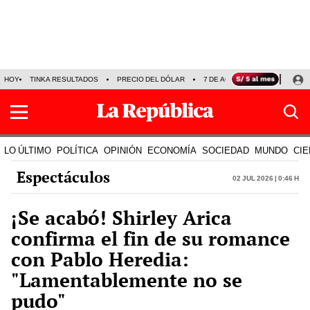
HOY
TINKA RESULTADOS
PRECIO DEL DÓLAR
7 DE AGOSTO
OLLANTA H
LO ÚLTIMO
POLÍTICA
OPINIÓN
ECONOMÍA
SOCIEDAD
MUNDO
CIE
Espectáculos
02 Jul 2026 | 0:46 h
¡Se acabó! Shirley Arica
confirma el fin de su romance
con Pablo Heredia:
"Lamentablemente no se
pudo"