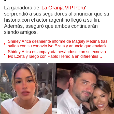
La ganadora de '
La Granja VIP Perú
'
sorprendió a sus seguidores al anunciar que su
historia con el actor argentino llegó a su fin.
Además, aseguró que ambos continuarán
siendo amigos.
Shirley Arica desmiente informe de Magaly Medina tras
salida con su exnovio Ivo Ezeta y anuncia que enviará
cartas notariales: "No hubo chape"
Shirley Arica es ampayada besándose con su exnovio
Ivo Ezeta y luego con Pablo Heredia en diferentes
discotecas, según Magaly