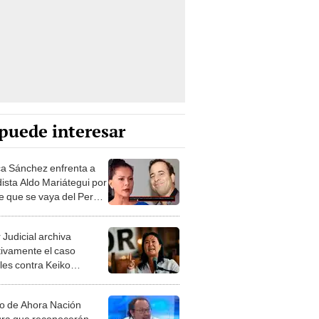
puede interesar
a Sánchez enfrenta a
dista Aldo Mariátegui por
le que se vaya del Perú
posible gobierno de
Fujimori: "¡Ya cálmate!"
 Judicial archiva
itivamente el caso
les contra Keiko
ori
o de Ahora Nación
ra que reconocerán