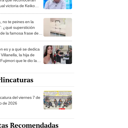
al victoria de Keiko
ori: "Habrá que
arlo"
, no te peines en la
: ¿qué superstición
de la famosa frase de
nanitos Verdes?
n es y a qué se dedica
Villanella, la hija de
Fujimori que le dio la
 a nivel nacional?
lincaturas
catura del viernes 7 de
o de 2026
tas Recomendadas