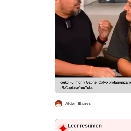
Keiko Fujimori y Gabriel Calvo protagonizar
LR/Captura/YouTube
Aldair Illanes
Leer resumen