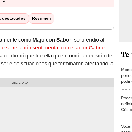
 IA
s destacados
Resumen
licamente como
Majo con Sabor
, sorprendió al
de su relación sentimental con el actor Gabriel
Te 
a confirmó que fue ella quien tomó la decisión de
a serie de situaciones que terminaron afectando la
Mónic
perio
pedir
ante 
Keiko 
Poder
defin
Cócte
Fujim
Vocer
asegu