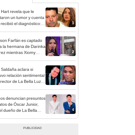
 Hart revela que le
taron un tumor y cuenta
1
recibió el diagnóstico:
res muy fuertes..."
rson Farfán es captado
 a la hermana de Darinka
2
ez mientras Xiomy
hiro trabajaba: “Él tiene
”
 Saldaña aclara si
vo relación sentimental
3
irector de La Bella Luz
denunciarlo por
ientos: “Me parece muy
gos denuncian presuntos
atos de Óscar Junior,
4
del dueño de La Bella
"Humilla a los demás"