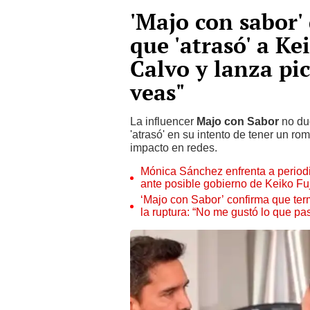
'Majo con sabor' 
que 'atrasó' a Ke
Calvo y lanza pi
veas"
La influencer
Majo con Sabor
no du
'atrasó' en su intento de tener un r
impacto en redes.
Mónica Sánchez enfrenta a periodi
ante posible gobierno de Keiko Fuj
‘Majo con Sabor’ confirma que ter
la ruptura: “No me gustó lo que pa