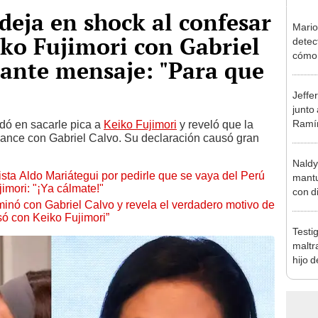
deja en shock al confesar
Mario
iko Fujimori con Gabriel
detec
cómo 
cante mensaje: "Para que
"Dolo
Jeffe
junto
Ramír
dó en sacarle pica a
Keiko Fujimori
y reveló que la
omance con Gabriel Calvo. Su declaración causó gran
Kanas
sus…
Naldy
sta Aldo Mariátegui por pedirle que se vaya del Perú
mantu
imori: "¡Ya cálmate!"
con d
minó con Gabriel Calvo y revela el verdadero motivo de
tras 
só con Keiko Fujimori”
tocam
Testi
bajo”
maltr
hijo 
Luz: 