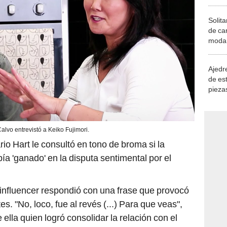
Solita
de ca
moda.
demue
Ajedre
de es
piezas
consi
alvo entrevistó a Keiko Fujimori.
io Hart le consultó en tono de broma si la
ía 'ganado' en la disputa sentimental por el
a influencer respondió con una frase que provocó
es. "No, loco, fue al revés (...) Para que veas",
ella quien logró consolidar la relación con el