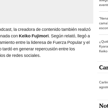
eventu
Fujim
acept
“Nena
cama”
escon
odcast, la creadora de contenido también realizó
los E
ionada con
Keiko Fujimori
. Según relató, llegó a
¿Quié
amiento entre la lideresa de Fuerza Popular y el
Kyara 
 tardó en generar repercusión entre los
Keiko 
os de redes sociales.
contra
Car
Carlin
agost
No