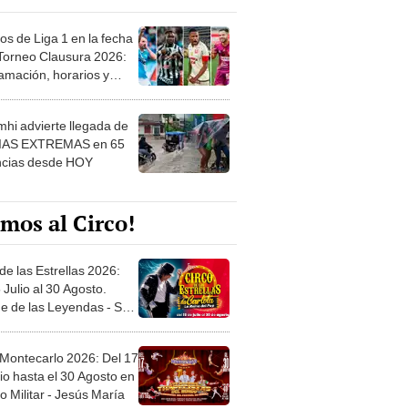
os de Liga 1 en la fecha
 Torneo Clausura 2026:
amación, horarios y
 ver
hi advierte llegada de
IAS EXTREMAS en 65
ncias desde HOY
mos al Circo!
de las Estrellas 2026:
 Julio al 30 Agosto.
e de las Leyendas - San
l
 Montecarlo 2026: Del 17
io hasta el 30 Agosto en
o Militar - Jesús María