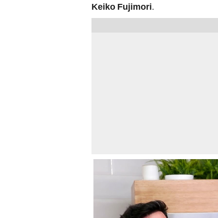
Keiko Fujimori
.