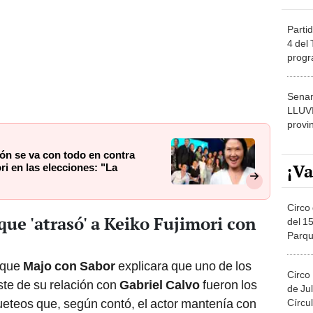
Partid
4 del
progr
dónde
Senam
LLUV
provi
ón se va con todo en contra
¡Va
ri en las elecciones: "La
Circo 
que 'atrasó' a Keiko Fujimori con
del 15
Parqu
Migue
 que
Majo con Sabor
explicara que uno de los
Circo
ste de su relación con
Gabriel Calvo
fueron los
de Jul
eteos que, según contó, el actor mantenía con
Círcul