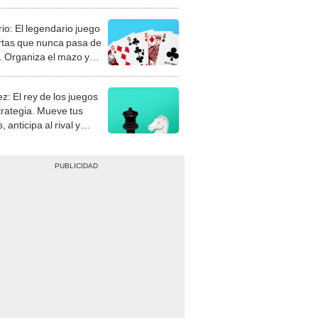
rio: El legendario juego
rtas que nunca pasa de
 Organiza el mazo y
stra tu habilidad.
z: El rey de los juegos
trategia. Mueve tus
, anticipa al rival y
gue el jaque mate.