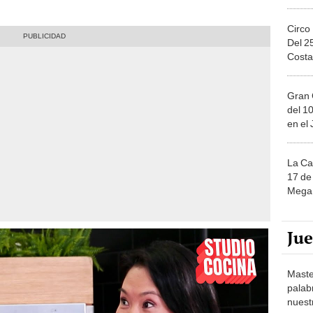
Circo
Del 2
Costa
Gran 
del 10
en el
La Ca
17 de 
Mega 
Ju
Maste
palab
nuest