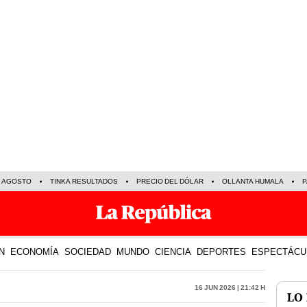
E AGOSTO
TINKA RESULTADOS
PRECIO DEL DÓLAR
OLLANTA HUMALA
P
N
ECONOMÍA
SOCIEDAD
MUNDO
CIENCIA
DEPORTES
ESPECTÁCU
16 Jun 2026 | 21:42 h
LO