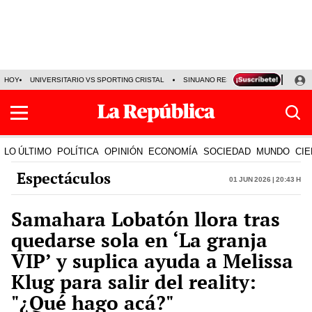
HOY
UNIVERSITARIO VS SPORTING CRISTAL
SINUANO RESULTADOS HOY
CA
LO ÚLTIMO
POLÍTICA
OPINIÓN
ECONOMÍA
SOCIEDAD
MUNDO
CIE
Espectáculos
01 Jun 2026 | 20:43 h
Samahara Lobatón llora tras
quedarse sola en ‘La granja
VIP’ y suplica ayuda a Melissa
Klug para salir del reality:
"¿Qué hago acá?"