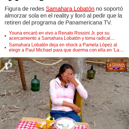
Figura de redes
Samahara Lobatón
no soportó
almorzar sola en el reality y lloró al pedir que la
retiren del programa de Panamericana TV.
Youna encaró en vivo a Renato Rossini Jr. por su
acercamiento a Samahara Lobatón y toma radical
medida con su relación
Samahara Lobatón deja en shock a Pamela López al
elegir a Paul Michael para que duerma con ella en ‘La
granja VIP Perú’