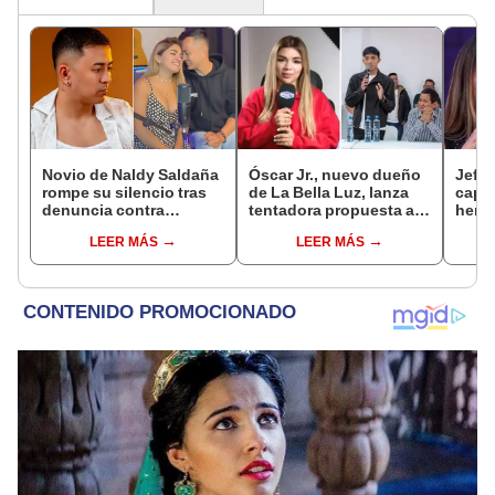
Novio de Naldy Saldaña
Óscar Jr., nuevo dueño
Jeffe
rompe su silencio tras
de La Bella Luz, lanza
capta
denuncia contra
tentadora propuesta a
herm
exdirector de La Bella
Naldy Saldaña tras
Ramí
LEER MÁS
LEER MÁS
Luz: "Tiene todo mi
denuncia por
Kanas
apoyo"
tocamientos: “Va a
tien
haber otro tipo de ley”