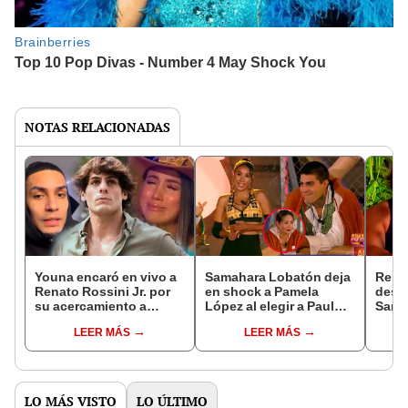
NOTAS RELACIONADAS
Youna encaró en vivo a
Samahara Lobatón deja
Renat
Renato Rossini Jr. por
en shock a Pamela
desta
su acercamiento a
López al elegir a Paul
Sama
Samahara Lobatón y
Michael para que
reco
LEER MÁS
LEER MÁS
toma radical medida con
duerma con ella en ‘La
ella:
su relación
granja VIP Perú’
chica
LO MÁS VISTO
LO ÚLTIMO