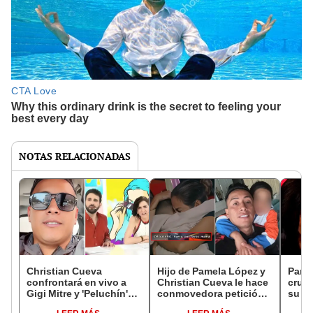
NOTAS RELACIONADAS
Christian Cueva
Hijo de Pamela López y
Pame
confrontará en vivo a
Christian Cueva le hace
crud
Gigi Mitre y 'Peluchín'
conmovedora petición a
su re
tras duras críticas sobre
su madre: "Vente, por
Chris