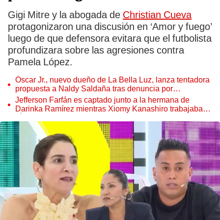
Gigi Mitre y la abogada de
Christian Cueva
protagonizaron una discusión en ‘Amor y fuego’
luego de que defensora evitara que el futbolista
profundizara sobre las agresiones contra
Pamela López.
Óscar Jr., nuevo dueño de La Bella Luz, lanza tentadora
propuesta a Naldy Saldaña tras denuncia por
tocamientos
Jefferson Farfán es captado junto a la hermana de
Darinka Ramírez mientras Xiomy Kanashiro trabajaba:
“Él tiene sus…”