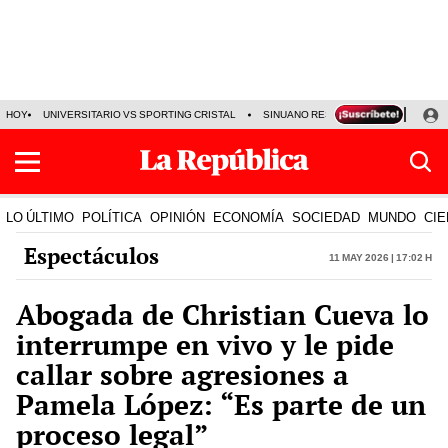
HOY
UNIVERSITARIO VS SPORTING CRISTAL
SINUANO RESULTADOS HOY
CA
LO ÚLTIMO
POLÍTICA
OPINIÓN
ECONOMÍA
SOCIEDAD
MUNDO
CIE
Espectáculos
11 May 2026 | 17:02 h
Abogada de Christian Cueva lo
interrumpe en vivo y le pide
callar sobre agresiones a
Pamela López: “Es parte de un
proceso legal”