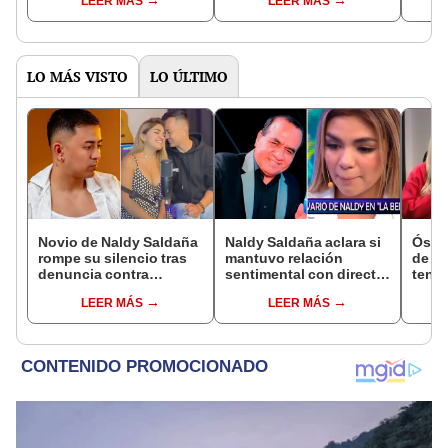
LEER MÁS
LEER MÁS
su relación con Pamela
favor, mamá"
piens
Franco: "Llegó el día"
él: "
pági
LO MÁS VISTO
LO ÚLTIMO
Novio de Naldy Saldaña
Naldy Saldaña aclara si
Óscar
rompe su silencio tras
mantuvo relación
de La
denuncia contra
sentimental con director
tenta
exdirector de La Bella
de La Bella Luz tras
Naldy
LEER MÁS
LEER MÁS
Luz: "Tiene todo mi
denunciarlo por
denu
apoyo"
tocamientos: “Me
tocam
parece muy bajo”
haber