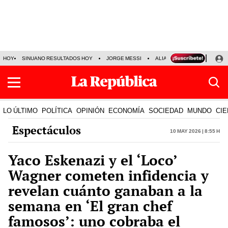
HOY
SINUANO RESULTADOS HOY
JORGE MESSI
ALIANZA LIMA VS SPORT BO
LO ÚLTIMO
POLÍTICA
OPINIÓN
ECONOMÍA
SOCIEDAD
MUNDO
CIE
Espectáculos
10 May 2026 | 8:55 h
Yaco Eskenazi y el ‘Loco’
Wagner cometen infidencia y
revelan cuánto ganaban a la
semana en ‘El gran chef
famosos’: uno cobraba el