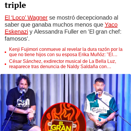
triple
El ‘Loco’ Wagner
se mostró decepcionado al
saber que ganaba muchos menos que
Yaco
Eskenazi
y Alessandra Fuller en 'El gran chef:
famosos'.
Kenji Fujimori conmueve al revelar la dura razón por la
que no tiene hijos con su esposa Erika Muñóz: "El
proceso judicial"
César Sánchez, exdirector musical de La Bella Luz,
reaparece tras denuncia de Naldy Saldaña con
polémico pedido