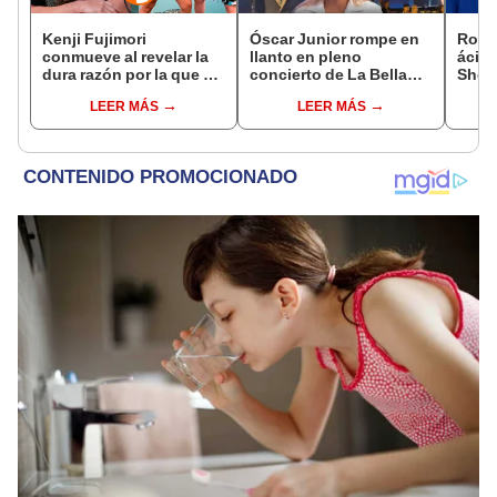
Kenji Fujimori
Óscar Junior rompe en
Rodr
conmueve al revelar la
llanto en pleno
ácida
dura razón por la que no
concierto de La Bella
Sheyl
tiene hijos con su
Luz en Tarapoto tras
cuest
LEER MÁS
LEER MÁS
esposa Erika Muñóz: "El
denuncia de Naldy
relac
proceso judicial"
Saldaña
has 
marid