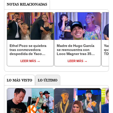
NOTAS RELACIONADAS
Ethel Pozo se quiebra
Madre de Hugo García
Yaco
tras conmovedora
se reencuentra con
que l
despedida de Yaco
Loco Wagner tras 35
TDAH 
Eskenazi en ‘La Granja
años y sorprende al
revel
LEER MÁS
LEER MÁS
VIP Perú’: "Perdóname
exponer sus vivencias
madr
por abandonarte"
juntos
LO MÁS VISTO
LO ÚLTIMO