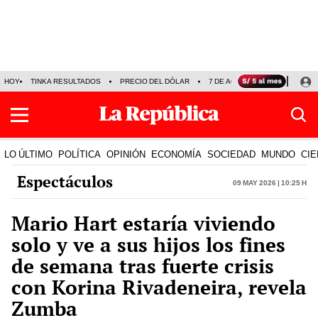
HOY
TINKA RESULTADOS
PRECIO DEL DÓLAR
7 DE AGOSTO
OLLANTA H
LO ÚLTIMO
POLÍTICA
OPINIÓN
ECONOMÍA
SOCIEDAD
MUNDO
CIE
Espectáculos
09 May 2026 | 10:25 h
Mario Hart estaría viviendo
solo y ve a sus hijos los fines
de semana tras fuerte crisis
con Korina Rivadeneira, revela
Zumba