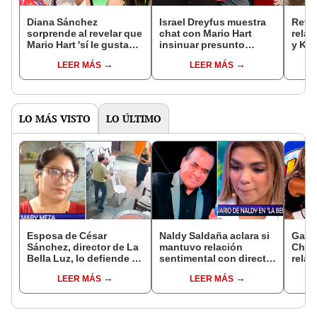
Diana Sánchez
Israel Dreyfus muestra
Revel
sorprende al revelar que
chat con Mario Hart
relac
Mario Hart 'sí le gustaba'
insinuar presunto
y Kor
en ‘Combate' tras años
romance con Paloma
tras 
LEER MÁS
LEER MÁS
de rumores: "En
Fiuza: "Te voy a cobrar"
roma
realidad..."
Fiuza
LO MÁS VISTO
LO ÚLTIMO
Esposa de César
Naldy Saldaña aclara si
Gabri
Sánchez, director de La
mantuvo relación
Cháva
Bella Luz, lo defiende y
sentimental con director
relac
asegura que él confesó
de La Bella Luz tras
cuán
LEER MÁS
LEER MÁS
relación clandestina
denunciarlo por
mome
con Naldy Saldaña:
tocamientos: “Me
"Hace dos años"
parece muy bajo”