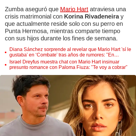
Zumba aseguró que
Mario Hart
atraviesa una
crisis matrimonial con
Korina Rivadeneira
y
que actualmente reside solo con su perro en
Punta Hermosa, mientras comparte tiempo
con sus hijos durante los fines de semana.
Diana Sánchez sorprende al revelar que Mario Hart 'sí le
gustaba' en ‘Combate' tras años de rumores: "En
realidad..."
Israel Dreyfus muestra chat con Mario Hart insinuar
presunto romance con Paloma Fiuza: "Te voy a cobrar"