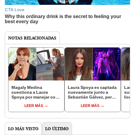
NOTAS RELACIONADAS
Magaly Medina
Laura Spoya es captada
Laura
cuestiona a Laura
nuevamente junto a
susp
Spoya por manejar con
Sebastián Gálvez, pero
licen
licencia suspendida y la
él lo niega todo: “Debe
mane
LEER MÁS
LEER MÁS
compara con
ser IA”
tras 
empresaria trujillana:
"Pudo haberle sucedido
lo mismo"
LO MÁS VISTO
LO ÚLTIMO