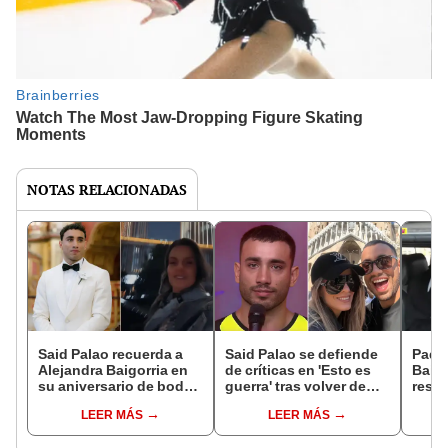
NOTAS RELACIONADAS
Said Palao recuerda a
Said Palao se defiende
Padre
Alejandra Baigorria en
de críticas en 'Esto es
Baigo
su aniversario de bodas
guerra' tras volver de
respu
mientras ella se luce en
viaje con Alejandra
infid
LEER MÁS
LEER MÁS
China: "Gracias a mi
Baigorria: "Me dijeron:
Palao
esposa"
'Sigue tus vacaciones'"
probl