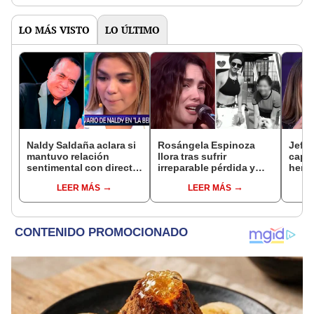
terce
LO MÁS VISTO
LO ÚLTIMO
Naldy Saldaña aclara si
Rosángela Espinoza
Jeffe
mantuvo relación
llora tras sufrir
capta
sentimental con director
irreparable pérdida y
herm
de La Bella Luz tras
comparte desgarrador
Ramí
LEER MÁS
LEER MÁS
denunciarlo por
mensaje: "Descansa en
Kanas
tocamientos: “Me
paz, mi bebé"
tien
parece muy bajo”