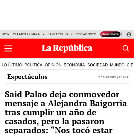
HOY
OLLANTA HUMALA
JANET TELLO
7 DE AGOSTO
TINKA RESULTADOS
LO ÚLTIMO
POLÍTICA
OPINIÓN
ECONOMÍA
SOCIEDAD
MUNDO
CIE
Espectáculos
27 Abr 2026 | 11:32 h
Said Palao deja conmovedor
mensaje a Alejandra Baigorria
tras cumplir un año de
casados, pero la pasaron
separados: “Nos tocó estar