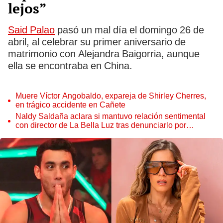
lejos”
Said Palao
pasó un mal día el domingo 26 de
abril, al celebrar su primer aniversario de
matrimonio con Alejandra Baigorria, aunque
ella se encontraba en China.
Muere Víctor Angobaldo, expareja de Shirley Cherres,
en trágico accidente en Cañete
Naldy Saldaña aclara si mantuvo relación sentimental
con director de La Bella Luz tras denunciarlo por
tocamientos: “Me parece muy bajo”