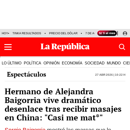
HOY
TINKA RESULTADOS
PRECIO DEL DÓLAR
7 DE AGOSTO
OLLANTA H
LO ÚLTIMO
POLÍTICA
OPINIÓN
ECONOMÍA
SOCIEDAD
MUNDO
CIE
Espectáculos
27 Abr 2026 | 10:22 h
Hermano de Alejandra
Baigorria vive dramático
desenlace tras recibir masajes
en China: "Casi me mat*"