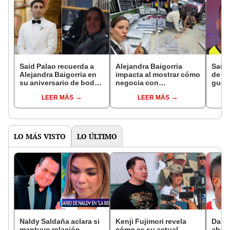
Said Palao recuerda a
Alejandra Baigorria
Said 
Alejandra Baigorria en
impacta al mostrar cómo
de cr
su aniversario de bodas
negocia con
guerr
mientras ella se luce en
empresarios chinos tras
viaje
LEER MÁS
LEER MÁS
China: "Gracias a mi
su viaje a Asia: "Un
Baigo
esposa"
poco de chamba"
'Sigu
LO MÁS VISTO
LO ÚLTIMO
Naldy Saldaña aclara si
Kenji Fujimori revela
Dari
mantuvo relación
cómo es su actual
aband