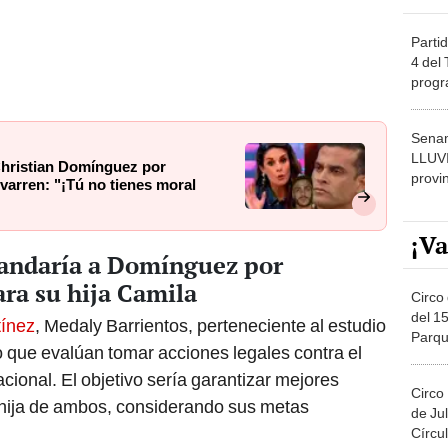
Partid
4 del
progr
dónde
Senam
LLUV
Christian Domínguez por
provi
varren: "¡Tú no tienes moral
¡Va
andaría a Domínguez por
ra su hija Camila
Circo 
del 15
tínez
, Medaly Barrientos, perteneciente al estudio
Parqu
o que evalúan tomar acciones legales contra el
Migue
cional. El objetivo sería garantizar mejores
Circo
hija de ambos, considerando sus metas
de Jul
Círcul