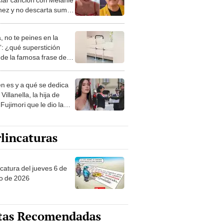
nez y no descarta sumar
nard León: “Creo que sí
aría”
, no te peines en la
: ¿qué superstición
de la famosa frase de
nanitos Verdes?
n es y a qué se dedica
Villanella, la hija de
Fujimori que le dio la
 a nivel nacional?
lincaturas
ncatura del jueves 6 de
o de 2026
tas Recomendadas