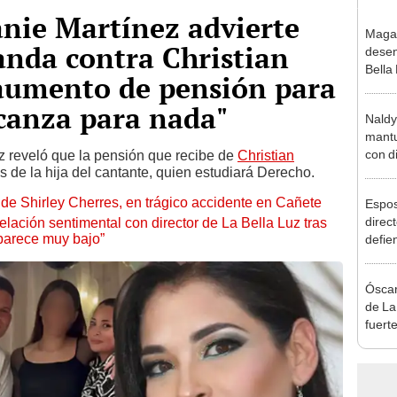
nie Martínez advierte
Maga
anda contra Christian
desen
Bella
umento de pensión para
donde
Salda
lcanza para nada"
Naldy
Sánc
mantu
con d
z reveló que la pensión que recibe de
Christian
 de la hija del cantante, quien estudiará Derecho.
tras 
tocam
de Shirley Cherres, en trágico accidente en Cañete
Espos
bajo”
direct
lación sentimental con director de La Bella Luz tras
parece muy bajo”
defie
confe
con N
Óscar
dos a
de La
fuerte
caso 
“Apañ