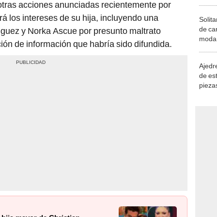
otras acciones anunciadas recientemente por
á los intereses de su hija, incluyendo una
Solita
de ca
guez y Norka Ascue por presunto maltrato
moda.
ación de información que habría sido difundida.
demue
Ajedre
de es
piezas
consi