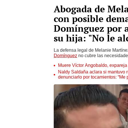
Abogada de Mela
con posible dem
Domínguez por a
su hija: "No le a
La defensa legal de Melanie Martíne
Domínguez
no cubre las necesidades
Muere Víctor Angobaldo, expareja 
Naldy Saldaña aclara si mantuvo re
denunciarlo por tocamientos: “Me 