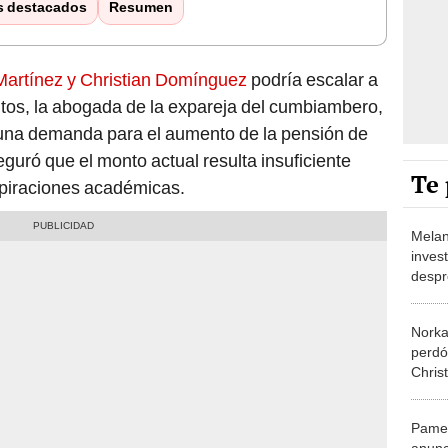
s destacados
Resumen
 Martínez y Christian Domínguez
podría escalar a
tos, la abogada de la expareja del cumbiambero,
r una demanda para el aumento de la pensión de
eguró que el monto actual resulta insuficiente
Te 
spiraciones académicas.
Melan
inves
despr
Chris
parti
Norka
perdó
Chris
revel
sido l
Pamel
mome
anunc