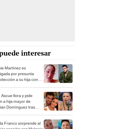
puede interesar
ie Martínez es
tigada por presunta
otección a su hija con
tian Domínguez tras
cipación en podcast
 Ascue llora y pide
n a hija mayor de
tian Domínguez tras
arse fuertes audios: "Ha
a calentura del
a Franco sorprende al
nto"
iar canción con Melanie