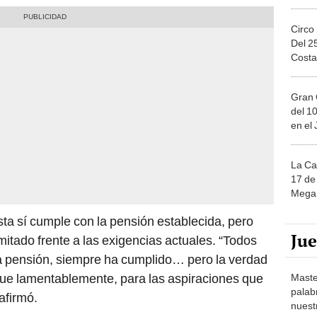
Circo
Del 2
Costa
Gran 
del 10
en el
La Ca
17 de 
Mega 
sta sí cumple con la pensión establecida, pero
Ju
imitado frente a las exigencias actuales. “Todos
a pensión, siempre ha cumplido… pero la verdad
que lamentablemente, para las aspiraciones que
Maste
palab
 afirmó.
nuest