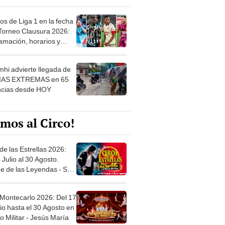
os de Liga 1 en la fecha
 Torneo Clausura 2026:
amación, horarios y
 ver
hi advierte llegada de
IAS EXTREMAS en 65
ncias desde HOY
mos al Circo!
de las Estrellas 2026:
 Julio al 30 Agosto.
e de las Leyendas - San
l
 Montecarlo 2026: Del 17
io hasta el 30 Agosto en
o Militar - Jesús María