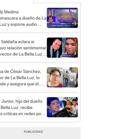
ly Medina
mascara a dueño de La
1
 Luz y expone audio
 le reclama a Naldy
ña por videos con César
 Saldaña aclara si
hez
vo relación sentimental
2
irector de La Bella Luz
denunciarlo por
ientos: “Me parece muy
a de César Sánchez,
or de La Bella Luz, lo
3
nde y asegura que él
só relación clandestina
aldy Saldaña: "Hace
 Junior, hijo del dueño
ños"
 Bella Luz, recibe
4
s críticas en redes por
de Naldy Saldaña:
ador”