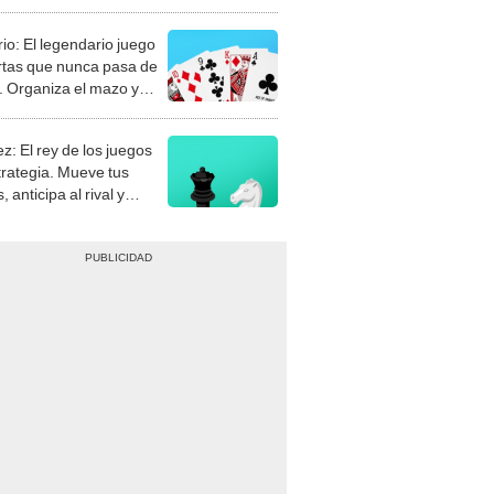
rio: El legendario juego
rtas que nunca pasa de
 Organiza el mazo y
stra tu habilidad.
z: El rey de los juegos
trategia. Mueve tus
, anticipa al rival y
gue el jaque mate.