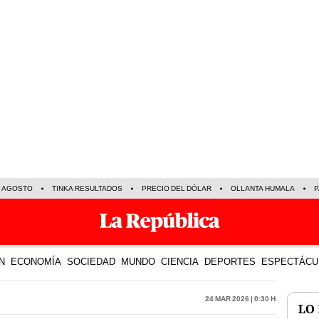
E AGOSTO
TINKA RESULTADOS
PRECIO DEL DÓLAR
OLLANTA HUMALA
P
N
ECONOMÍA
SOCIEDAD
MUNDO
CIENCIA
DEPORTES
ESPECTÁCU
24 Mar 2026 | 0:30 h
LO