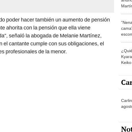
Martí
a Leo
acept
do poder hacer también un aumento de pensión
“Nena
 ahorita con la pensión que ella viene
cama”
escon
da”, señaló la abogada de Melanie Martínez,
los E
n el cantante cumple con sus obligaciones, el
¿Quié
es profesionales de la menor.
Kyara 
Keiko 
contra
Car
Carli
agost
No