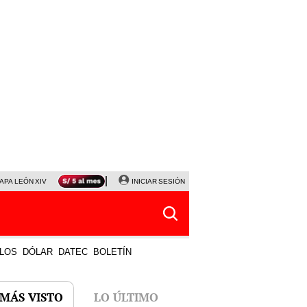
APA LEÓN XIV
NALDY SALDAÑA
INICIAR SESIÓN
LA BELLA LUZ
MAGALY MEDINA
HORÓS
LOS
DÓLAR
DATEC
BOLETÍN
 MÁS VISTO
LO ÚLTIMO