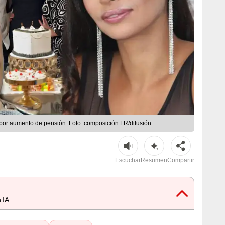
or aumento de pensión. Foto: composición LR/difusión
Escuchar
Resumen
Compartir
 IA