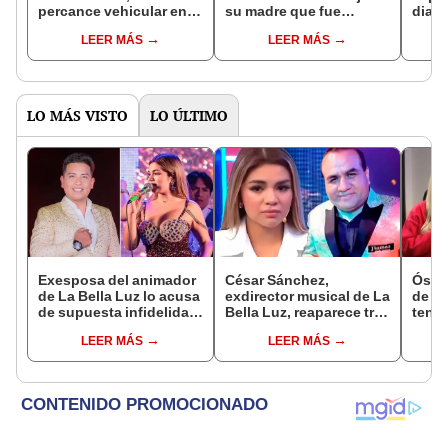
percance vehicular en la
su madre que fue
diag
Panamericana y se lleva
diagnosticada con
cánce
LEER MÁS
LEER MÁS
susto: “Por querer llegar
cáncer: "Perdóname si
trata
rápido por mi mamá”
te fallé"
contr
"Est
LO MÁS VISTO
LO ÚLTIMO
Exesposa del animador
César Sánchez,
Óscar
de La Bella Luz lo acusa
exdirector musical de La
de La
de supuesta infidelidad
Bella Luz, reaparece tras
tenta
con Naldy Saldaña y
denuncia de Naldy
Naldy
LEER MÁS
LEER MÁS
expone chats
Saldaña con polémico
denu
pedido: "Pido respetar
tocam
la presunción de
haber
inocencia"