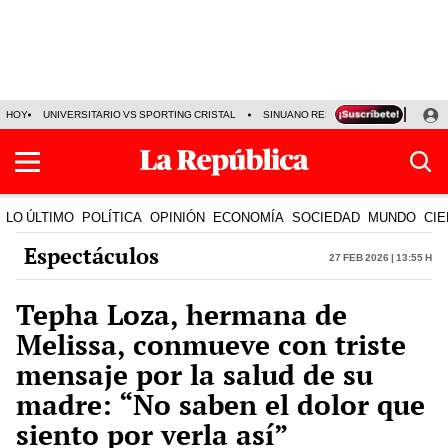
HOY
UNIVERSITARIO VS SPORTING CRISTAL
SINUANO RESULTADOS HOY
CA
LO ÚLTIMO
POLÍTICA
OPINIÓN
ECONOMÍA
SOCIEDAD
MUNDO
CIE
Espectáculos
27 Feb 2026 | 13:55 h
Tepha Loza, hermana de
Melissa, conmueve con triste
mensaje por la salud de su
madre: “No saben el dolor que
siento por verla así”