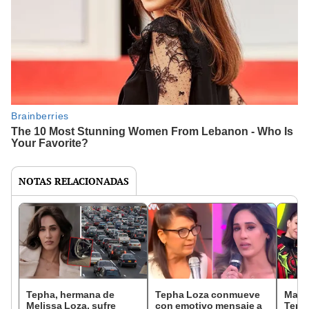
NOTAS RELACIONADAS
Tepha, hermana de
Tepha Loza conmueve
Madre
Melissa Loza, sufre
con emotivo mensaje a
Teph