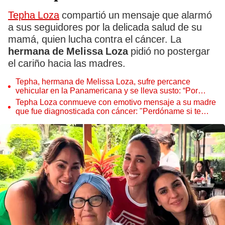
Tepha Loza
compartió un mensaje que alarmó
a sus seguidores por la delicada salud de su
mamá, quien lucha contra el cáncer. La
hermana de Melissa Loza
pidió no postergar
el cariño hacia las madres.
Tepha, hermana de Melissa Loza, sufre percance
vehicular en la Panamericana y se lleva susto: “Por
querer llegar rápido por mi mamá”
Tepha Loza conmueve con emotivo mensaje a su madre
que fue diagnosticada con cáncer: "Perdóname si te
fallé"